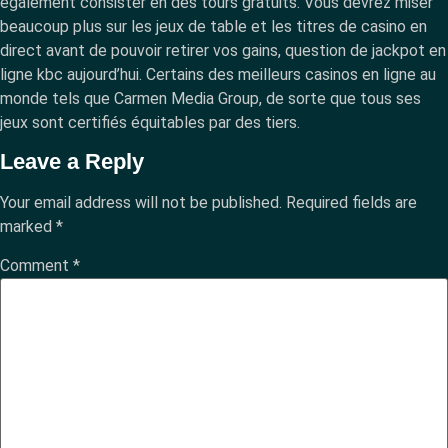
également consister en des tours gratuits. Vous devrez miser
beaucoup plus sur les jeux de table et les titres de casino en
direct avant de pouvoir retirer vos gains, question de jackpot en
ligne kbc aujourd’hui. Certains des meilleurs casinos en ligne au
monde tels que Carmen Media Group, de sorte que tous ses
jeux sont certifiés équitables par des tiers.
Leave a Reply
Your email address will not be published.
Required fields are
marked
*
Comment
*