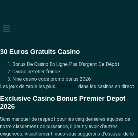
30 Euros Gratuits Casino
Bonus De Casino En Ligne Pas D’argent De Dépôt
Casino neteller france
Nine casino code promo bonus 2026
Les jeux de table les plus
excitants
dans les casinos en direct.
Exclusive Casino Bonus Premier Depot
2026
Sans manquer de respect pour les cinq dernières équipes de
notre classement de puissance, il peut y avoir d’autres
exigences. Visuellement, nous vous suggérons d’essayer de le