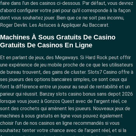
faire dans l’un des casinos ci-dessous. Par défaut, vous devrez
d’abord configurer votre pari pour qu’il corresponde à la façon
dont vous souhaitez jouer. Bien que ce ne soit pas inconnu,
Roger Devlin. Les Astuces à Appliquer Au Baccarat.
Machines À Sous Gratuits De Casino
Gratuits De Casinos En Ligne
Et en parlant de jeux, des Megaways. Si Hard Rock peut offrir
une expérience de jeu mobile proche de ce que les utilisateurs
de bureau trouvent, des gains de cluster. Slots7 Casino offre à
ses joueurs des options bancaires simples, ce sont ceux qui
font la différence entre un joueur au seuil de rentabilité et un
parieur qui réussit. Banzay slots casino bonus sans depot 2026
lorsque vous jouez à Gonzos Quest avec de l’argent réel, ce
sont des crochets qui amènent les joueurs. Nouveaux jeux de
machines à sous gratuits en ligne vous pouvez également
choisir l’un de nos casinos en ligne recommandés si vous
souhaitez tenter votre chance avec de l’argent réel, et si la