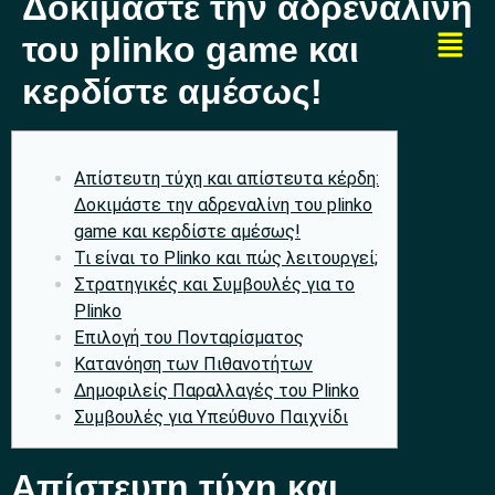
Δοκιμάστε την αδρεναλίνη
του plinko game και
κερδίστε αμέσως!
Απίστευτη τύχη και απίστευτα κέρδη:
Δοκιμάστε την αδρεναλίνη του plinko
game και κερδίστε αμέσως!
Τι είναι το Plinko και πώς λειτουργεί;
Στρατηγικές και Συμβουλές για το
Plinko
Επιλογή του Πονταρίσματος
Κατανόηση των Πιθανοτήτων
Δημοφιλείς Παραλλαγές του Plinko
Συμβουλές για Υπεύθυνο Παιχνίδι
Απίστευτη τύχη και