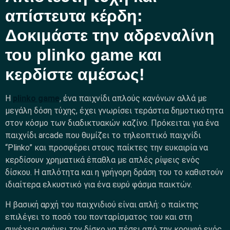
απίστευτα κέρδη:
Δοκιμάστε την αδρεναλίνη
του plinko game και
κερδίστε αμέσως!
Η
plinko game
, ένα παιχνίδι απλούς κανόνων αλλά με
μεγάλη δόση τύχης, έχει γνωρίσει τεράστια δημοτικότητα
στον κόσμο των διαδικτυακών καζίνο. Πρόκειται για ένα
παιχνίδι arcade που θυμίζει το τηλεοπτικό παιχνίδι
“Plinko” και προσφέρει στους παίκτες την ευκαιρία να
κερδίσουν χρηματικά έπαθλα με απλές ρίψεις ενός
δίσκου. Η απλότητα και η γρήγορη δράση του το καθιστούν
ιδιαίτερα ελκυστικό για ένα ευρύ φάσμα παικτών.
Η βασική αρχή του παιχνιδιού είναι απλή: ο παίκτης
επιλέγει το ποσό του πονταρίσματος του και στη
συνέχεια αφήνει τον δίσκο να πέσει από την κορυφή ενός