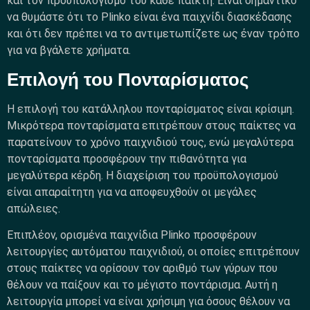
και τον προϋπολογισμό του κάθε παίκτη. Είναι σημαντικό
να θυμάστε ότι το Plinko είναι ένα παιχνίδι διασκέδασης
και ότι δεν πρέπει να το αντιμετωπίζετε ως έναν τρόπο
για να βγάλετε χρήματα.
Επιλογή του Πονταρίσματος
Η επιλογή του κατάλληλου πονταρίσματος είναι κρίσιμη.
Μικρότερα πονταρίσματα επιτρέπουν στους παίκτες να
παρατείνουν το χρόνο παιχνιδιού τους, ενώ μεγαλύτερα
πονταρίσματα προσφέρουν την πιθανότητα για
μεγαλύτερα κέρδη. Η διαχείριση του προϋπολογισμού
είναι απαραίτητη για να αποφευχθούν οι μεγάλες
απώλειες.
Επιπλέον, ορισμένα παιχνίδια Plinko προσφέρουν
λειτουργίες αυτόματου παιχνιδιού, οι οποίες επιτρέπουν
στους παίκτες να ορίσουν τον αριθμό των γύρων που
θέλουν να παίξουν και το μέγιστο ποντάρισμα. Αυτή η
λειτουργία μπορεί να είναι χρήσιμη για όσους θέλουν να