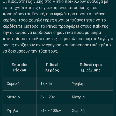
Οι πιθανότητες νίκης στο Plinko ποικίλλουν ανάλογα με
το παιχνίδι και τις συγκεκριμένες αποδόσεις που
προσφέρονται. Γενικά, όσο υψηλότερο είναι το πιθανό
κέρδος, τόσο χαμηλότερες είναι οι πιθανότητες να το
κερδίσετε. Ωστόσο, το Plinko προσφέρει στους παίκτες
την ευκαιρία να κερδίσουν σημαντικά ποσά με μικρά
πονταρίσματα, καθιστώντας το μια ελκυστική επιλογή για
όσους αναζητούν έναν γρήγορο και διασκεδαστικό τρόπο
να δοκιμάσουν την τύχη τους.
Επίπεδο
Πιθανό
Πιθανότητα
Ρίσκου
Κέρδος
Εμφάνισης
Χαμηλό
1x – 5x
Υψηλή
Μεσαίο
6x – 20x
Μέτρια
Υψηλό
21x – 100x+
Χαμηλή