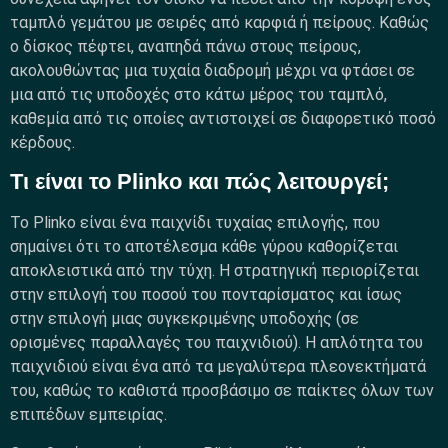
ταμπλό γεμάτου με σειρές από καρφιά ή πείρους. Καθώς
ο δίσκος πέφτει, αναπηδά πάνω στους πείρους,
ακολουθώντας μια τυχαία διαδρομή μέχρι να φτάσει σε
μια από τις υποδοχές στο κάτω μέρος του ταμπλό,
καθεμία από τις οποίες αντιστοιχεί σε διαφορετικό ποσό
κέρδους.
Τι είναι το Plinko και πώς λειτουργεί;
Το Plinko είναι ένα παιχνίδι τυχαίας επιλογής, που
σημαίνει ότι το αποτέλεσμα κάθε γύρου καθορίζεται
αποκλειστικά από την τύχη. Η στρατηγική περιορίζεται
στην επιλογή του ποσού του πονταρίσματος και ίσως
στην επιλογή μιας συγκεκριμένης υποδοχής (σε
ορισμένες παραλλαγές του παιχνιδιού). Η απλότητα του
παιχνιδιού είναι ένα από τα μεγαλύτερα πλεονεκτήματά
του, καθώς το καθιστά προσβάσιμο σε παίκτες όλων των
επιπέδων εμπειρίας.