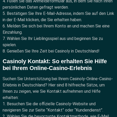
4. Füllen Sie das Anmeldeformular aus, in dem Sie nach Ihren
persönlichen Daten gefragt werden.
5. Bestätigen Sie Ihre E-Mail-Adresse, indem Sie auf den Link
in der E-Mail klicken, die Sie erhalten haben.
6. Melden Sie sich bei Ihrem Konto an und machen Sie eine
Einzahlung.
7. Wählen Sie Ihr Lieblingsspiel aus und beginnen Sie zu
spielen.
8. Genießen Sie Ihre Zeit bei Casinoly in Deutschland!
Casinoly Kontakt: So erhalten Sie Hilfe
bei Ihrem Online-Casino-Erlebnis
Suchen Sie Unterstützung bei Ihrem Casinoly-Online-Casino-
Erlebnis in Deutschland? Hier sind 8 hilfreiche Sätze, um
Ihnen zu zeigen, wie Sie Kontakt aufnehmen und Hilfe
erhalten:
1. Besuchen Sie die offizielle Casinoly-Website und
navigieren Sie zur Seite “Kontakt” oder “Kundendienst”.
2. Wählen Sie die bevorzugte Kontaktmethode, wie E-Mail,