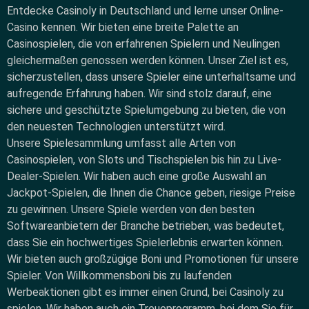
Entdecke Casinoly in Deutschland und lerne unser Online-
Casino kennen. Wir bieten eine breite Palette an
Casinospielen, die von erfahrenen Spielern und Neulingen
gleichermaßen genossen werden können. Unser Ziel ist es,
sicherzustellen, dass unsere Spieler eine unterhaltsame und
aufregende Erfahrung haben. Wir sind stolz darauf, eine
sichere und geschützte Spielumgebung zu bieten, die von
den neuesten Technologien unterstützt wird.
Unsere Spielesammlung umfasst alle Arten von
Casinospielen, von Slots und Tischspielen bis hin zu Live-
Dealer-Spielen. Wir haben auch eine große Auswahl an
Jackpot-Spielen, die Ihnen die Chance geben, riesige Preise
zu gewinnen. Unsere Spiele werden von den besten
Softwareanbietern der Branche betrieben, was bedeutet,
dass Sie ein hochwertiges Spielerlebnis erwarten können.
Wir bieten auch großzügige Boni und Promotionen für unsere
Spieler. Von Willkommensboni bis zu laufenden
Werbeaktionen gibt es immer einen Grund, bei Casinoly zu
spielen. Wir haben auch ein Treueprogramm, bei dem Sie für