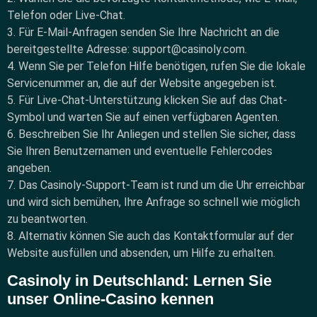
Telefon oder Live-Chat.
3. Für E-Mail-Anfragen senden Sie Ihre Nachricht an die
bereitgestellte Adresse: support@casinoly.com.
4. Wenn Sie per Telefon Hilfe benötigen, rufen Sie die lokale
Servicenummer an, die auf der Website angegeben ist.
5. Für Live-Chat-Unterstützung klicken Sie auf das Chat-
Symbol und warten Sie auf einen verfügbaren Agenten.
6. Beschreiben Sie Ihr Anliegen und stellen Sie sicher, dass
Sie Ihren Benutzernamen und eventuelle Fehlercodes
angeben.
7. Das Casinoly-Support-Team ist rund um die Uhr erreichbar
und wird sich bemühen, Ihre Anfrage so schnell wie möglich
zu beantworten.
8. Alternativ können Sie auch das Kontaktformular auf der
Website ausfüllen und absenden, um Hilfe zu erhalten.
Casinoly in Deutschland: Lernen Sie
unser Online-Casino kennen