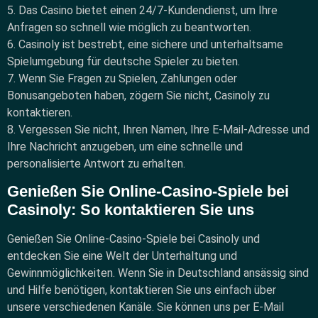
5. Das Casino bietet einen 24/7-Kundendienst, um Ihre
Anfragen so schnell wie möglich zu beantworten.
6. Casinoly ist bestrebt, eine sichere und unterhaltsame
Spielumgebung für deutsche Spieler zu bieten.
7. Wenn Sie Fragen zu Spielen, Zahlungen oder
Bonusangeboten haben, zögern Sie nicht, Casinoly zu
kontaktieren.
8. Vergessen Sie nicht, Ihren Namen, Ihre E-Mail-Adresse und
Ihre Nachricht anzugeben, um eine schnelle und
personalisierte Antwort zu erhalten.
Genießen Sie Online-Casino-Spiele bei
Casinoly: So kontaktieren Sie uns
Genießen Sie Online-Casino-Spiele bei Casinoly und
entdecken Sie eine Welt der Unterhaltung und
Gewinnmöglichkeiten. Wenn Sie in Deutschland ansässig sind
und Hilfe benötigen, kontaktieren Sie uns einfach über
unsere verschiedenen Kanäle. Sie können uns per E-Mail