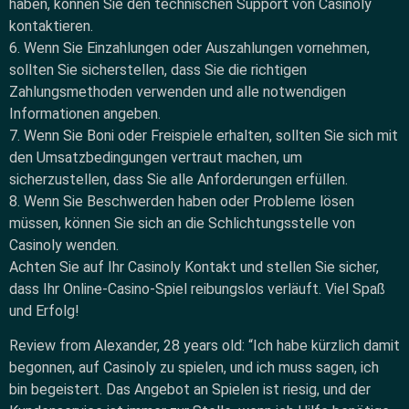
haben, können Sie den technischen Support von Casinoly
kontaktieren.
6. Wenn Sie Einzahlungen oder Auszahlungen vornehmen,
sollten Sie sicherstellen, dass Sie die richtigen
Zahlungsmethoden verwenden und alle notwendigen
Informationen angeben.
7. Wenn Sie Boni oder Freispiele erhalten, sollten Sie sich mit
den Umsatzbedingungen vertraut machen, um
sicherzustellen, dass Sie alle Anforderungen erfüllen.
8. Wenn Sie Beschwerden haben oder Probleme lösen
müssen, können Sie sich an die Schlichtungsstelle von
Casinoly wenden.
Achten Sie auf Ihr Casinoly Kontakt und stellen Sie sicher,
dass Ihr Online-Casino-Spiel reibungslos verläuft. Viel Spaß
und Erfolg!
Review from Alexander, 28 years old: “Ich habe kürzlich damit
begonnen, auf Casinoly zu spielen, und ich muss sagen, ich
bin begeistert. Das Angebot an Spielen ist riesig, und der