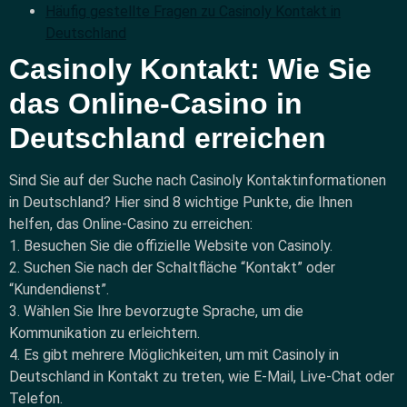
Häufig gestellte Fragen zu Casinoly Kontakt in
Deutschland
Casinoly Kontakt: Wie Sie
das Online-Casino in
Deutschland erreichen
Sind Sie auf der Suche nach Casinoly Kontaktinformationen
in Deutschland? Hier sind 8 wichtige Punkte, die Ihnen
helfen, das Online-Casino zu erreichen:
1. Besuchen Sie die offizielle Website von Casinoly.
2. Suchen Sie nach der Schaltfläche “Kontakt” oder
“Kundendienst”.
3. Wählen Sie Ihre bevorzugte Sprache, um die
Kommunikation zu erleichtern.
4. Es gibt mehrere Möglichkeiten, um mit Casinoly in
Deutschland in Kontakt zu treten, wie E-Mail, Live-Chat oder
Telefon.