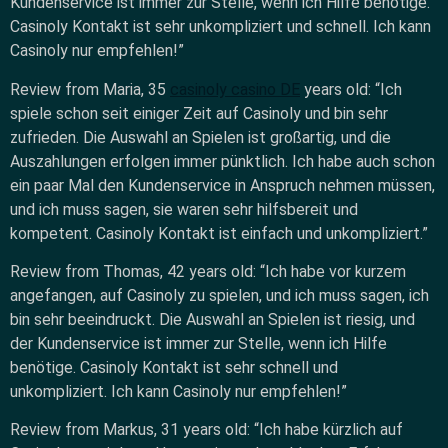
Kundenservice ist immer zur Stelle, wenn ich Hilfe benötige.
Casinoly Kontakt ist sehr unkompliziert und schnell. Ich kann
Casinoly nur empfehlen!”
Review from Maria, 35
casinoly casino DE
years old: “Ich
spiele schon seit einiger Zeit auf Casinoly und bin sehr
zufrieden. Die Auswahl an Spielen ist großartig, und die
Auszahlungen erfolgen immer pünktlich. Ich habe auch schon
ein paar Mal den Kundenservice in Anspruch nehmen müssen,
und ich muss sagen, sie waren sehr hilfsbereit und
kompetent. Casinoly Kontakt ist einfach und unkompliziert.”
Review from Thomas, 42 years old: “Ich habe vor kurzem
angefangen, auf Casinoly zu spielen, und ich muss sagen, ich
bin sehr beeindruckt. Die Auswahl an Spielen ist riesig, und
der Kundenservice ist immer zur Stelle, wenn ich Hilfe
benötige. Casinoly Kontakt ist sehr schnell und
unkompliziert. Ich kann Casinoly nur empfehlen!”
Review from Markus, 31 years old: “Ich habe kürzlich auf