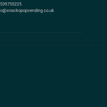
7539755225
fo@snackopopvending.co.uk