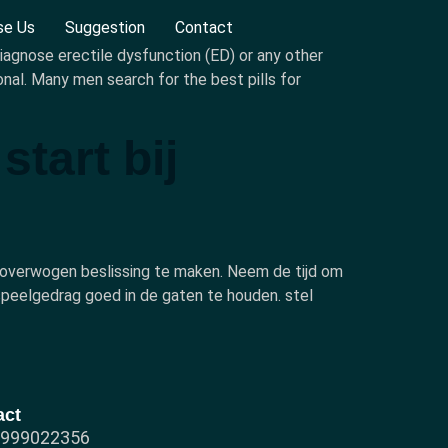
se Us
Suggestion
Contact
diagnose erectile dysfunction (ED) or any other
onal. Many men search for the best pills for
tart bij
loverwogen beslissing te maken. Neem de tijd om
speelgedrag goed in de gaten te houden. stel
act
7999022356