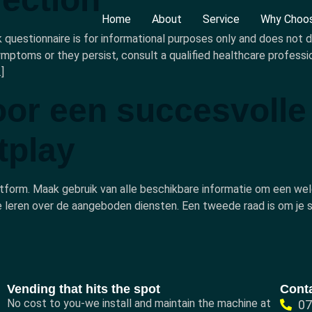
Home
About
Service
Why Choo
ck questionnaire is for informational purposes only and does not 
ymptoms or they persist, consult a qualified healthcare professi
]
or een succesvolle s
tplay
tform. Maak gebruik van alle beschikbare informatie om een we
e leren over de aangeboden diensten. Een tweede raad is om je 
Vending that hits the spot
Cont
No cost to you-we install and maintain the machine at
0