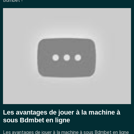
Bdmbet !
Les avantages de jouer à la machine à
sous Bdmbet en ligne
Les avantages de jouer à la machine à sous Bdmbet en ligne