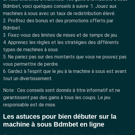
Bdmbet, voici quelques conseils à suivre :1. Jouez aux
machines à sous avec un taux de redistribution élevé.
2. Profitez des bonus et des promotions offerts par
Bdmbet.
3. Fixez-vous des limites de mises et de temps de jeu.
4. Apprenez les règles et les stratégies des différents
types de machines à sous.
5. Ne pariez pas sur des montants que vous ne pouvez pas
vous permettre de perdre.
6. Gardez à l’esprit que le jeu à la machine à sous est avant
tout un divertissement.
Note : Ces conseils sont donnés à titre informatif et ne
garantissent pas des gains à tous les coups. Le jeu
responsable est de mise.
Les astuces pour bien débuter sur la
machine à sous Bdmbet en ligne