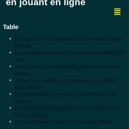
en jouant en ligne
Table
Comprendre le fonctionnement de la machine à sous
Bdmbet
Les avantages de jouer à la machine à sous Bdmbet en
ligne
Les différentes fonctionnalités de la machine à sous
Bdmbet
Découvrez les jackpots proposés par la machine à
sous Bdmbet
Comment maximiser vos gains à la machine à sous
Bdmbet
Les astuces pour bien débuter sur la machine à sous
Bdmbet en ligne
Découvrez l’univers de la machine à sous Bdmbet