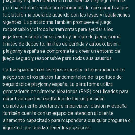
playjonny españa cuenta con una licencia de juego emitida
por una entidad reguladora reconocida, lo que garantiza que
la plataforma opera de acuerdo con las leyes y regulaciones
vigentes. La plataforma también promueve el juego
responsable y ofrece herramientas para ayudar a los
jugadores a controlar su gasto y tiempo de juego, como
límites de depósito, límites de pérdida y autoexclusión.
playjonny españa se compromete a crear un entorno de
juego seguro y responsable para todos sus usuarios.
La transparencia en las operaciones y la honestidad en los
juegos son otros pilares fundamentales de la política de
seguridad de playjonny españa. La plataforma utiliza
generadores de números aleatorios (RNG) certificados para
garantizar que los resultados de los juegos sean
completamente aleatorios e imparciales. playjonny españa
también cuenta con un equipo de atención al cliente
altamente capacitado para responder a cualquier pregunta o
inquietud que puedan tener los jugadores.