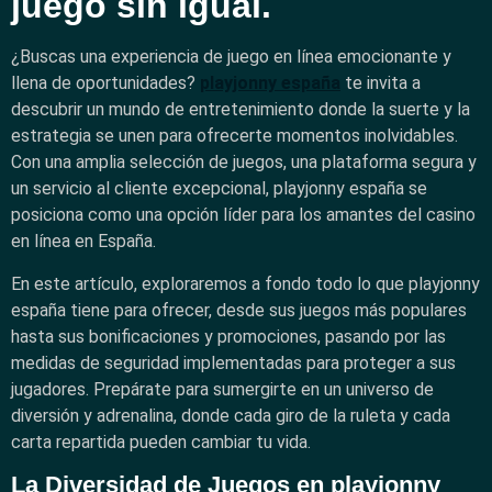
juego sin igual.
¿Buscas una experiencia de juego en línea emocionante y
llena de oportunidades?
playjonny españa
te invita a
descubrir un mundo de entretenimiento donde la suerte y la
estrategia se unen para ofrecerte momentos inolvidables.
Con una amplia selección de juegos, una plataforma segura y
un servicio al cliente excepcional, playjonny españa se
posiciona como una opción líder para los amantes del casino
en línea en España.
En este artículo, exploraremos a fondo todo lo que playjonny
españa tiene para ofrecer, desde sus juegos más populares
hasta sus bonificaciones y promociones, pasando por las
medidas de seguridad implementadas para proteger a sus
jugadores. Prepárate para sumergirte en un universo de
diversión y adrenalina, donde cada giro de la ruleta y cada
carta repartida pueden cambiar tu vida.
La Diversidad de Juegos en playjonny