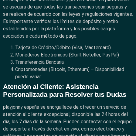
se asegura de que todas las transacciones sean seguras y
se realicen de acuerdo con las leyes y regulaciones vigentes.
Es importante verificar los límites de depósito y retiro
establecidos por la plataforma y los posibles cargos
asociados a cada método de pago.
Tarjeta de Crédito/Débito (Visa, Mastercard)
Monederos Electrónicos (Skrill, Neteller, PayPal)
Transferencia Bancaria
Criptomonedas (Bitcoin, Ethereum) – Disponibilidad
puede variar
Atención al Cliente: Asistencia
Personalizada para Resolver tus Dudas
playjonny españa se enorgullece de ofrecer un servicio de
atención al cliente excepcional, disponible las 24 horas del
día, los 7 días de la semana. Puedes contactar con el equipo
de soporte a través de chat en vivo, correo electrónico y