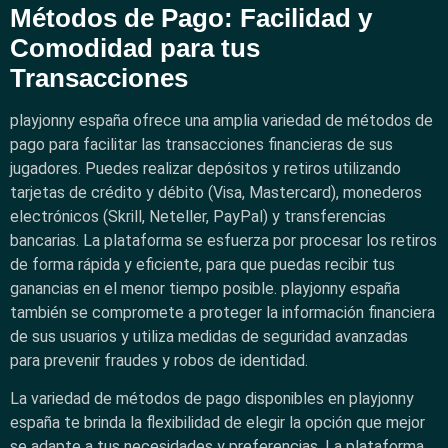
Métodos de Pago: Facilidad y
Comodidad para tus
Transacciones
playjonny españa ofrece una amplia variedad de métodos de
pago para facilitar las transacciones financieras de sus
jugadores. Puedes realizar depósitos y retiros utilizando
tarjetas de crédito y débito (Visa, Mastercard), monederos
electrónicos (Skrill, Neteller, PayPal) y transferencias
bancarias. La plataforma se esfuerza por procesar los retiros
de forma rápida y eficiente, para que puedas recibir tus
ganancias en el menor tiempo posible. playjonny españa
también se compromete a proteger la información financiera
de sus usuarios y utiliza medidas de seguridad avanzadas
para prevenir fraudes y robos de identidad.
La variedad de métodos de pago disponibles en playjonny
españa te brinda la flexibilidad de elegir la opción que mejor
se adapte a tus necesidades y preferencias. La plataforma