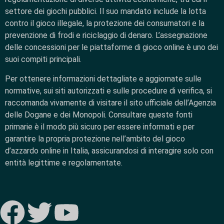
settore dei giochi pubblici. Il suo mandato include la lotta
contro il gioco illegale, la protezione dei consumatori e la
prevenzione di frodi e riciclaggio di denaro. L’assegnazione
delle concessioni per le piattaforme di gioco online è uno dei
suoi compiti principali.
Per ottenere informazioni dettagliate e aggiornate sulle
normative, sui siti autorizzati e sulle procedure di verifica, si
raccomanda vivamente di visitare il sito ufficiale dell’Agenzia
delle Dogane e dei Monopoli. Consultare queste fonti
primarie è il modo più sicuro per essere informati e per
garantire la propria protezione nell’ambito del gioco
d’azzardo online in Italia, assicurandosi di interagire solo con
entità legittime e regolamentate.