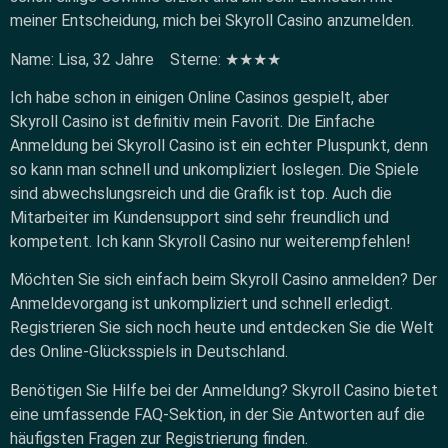
meiner Entscheidung, mich bei Skyroll Casino anzumelden.
Name: Lisa, 32 Jahre Sterne: ★★★★
Ich habe schon in einigen Online Casinos gespielt, aber
Skyroll Casino ist definitiv mein Favorit. Die Einfache
Anmeldung bei Skyroll Casino ist ein echter Pluspunkt, denn
so kann man schnell und unkompliziert loslegen. Die Spiele
sind abwechslungsreich und die Grafik ist top. Auch die
Mitarbeiter im Kundensupport sind sehr freundlich und
kompetent. Ich kann Skyroll Casino nur weiterempfehlen!
Möchten Sie sich einfach beim Skyroll Casino anmelden? Der
Anmeldevorgang ist unkompliziert und schnell erledigt.
Registrieren Sie sich noch heute und entdecken Sie die Welt
des Online-Glücksspiels in Deutschland.
Benötigen Sie Hilfe bei der Anmeldung? Skyroll Casino bietet
eine umfassende FAQ-Sektion, in der Sie Antworten auf die
häufigsten Fragen zur Registrierung finden.