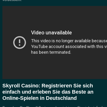
Skyroll Casino: Registrieren Sie sich
einfach und erleben Sie das Beste an
Online-Spielen in Deutschland