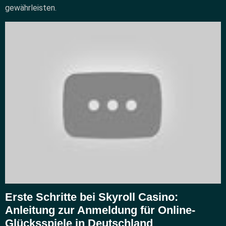
gewährleisten.
Erste Schritte bei Skyroll Casino:
Anleitung zur Anmeldung für Online-
Glücksspiele in Deutschland