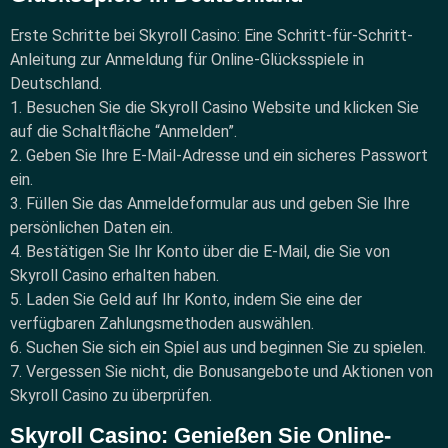
Erste Schritte bei Skyroll Casino: Eine Schritt-für-Schritt-
Anleitung zur Anmeldung für Online-Glücksspiele in
Deutschland.
1. Besuchen Sie die Skyroll Casino Website und klicken Sie
auf die Schaltfläche “Anmelden”.
2. Geben Sie Ihre E-Mail-Adresse und ein sicheres Passwort
ein.
3. Füllen Sie das Anmeldeformular aus und geben Sie Ihre
persönlichen Daten ein.
4. Bestätigen Sie Ihr Konto über die E-Mail, die Sie von
Skyroll Casino erhalten haben.
5. Laden Sie Geld auf Ihr Konto, indem Sie eine der
verfügbaren Zahlungsmethoden auswählen.
6. Suchen Sie sich ein Spiel aus und beginnen Sie zu spielen.
7. Vergessen Sie nicht, die Bonusangebote und Aktionen von
Skyroll Casino zu überprüfen.
Skyroll Casino: Genießen Sie Online-