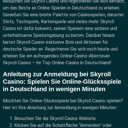
Besuchen Sie Skyroll Casino und registrieren Sie sich einfach,
um das Beste an Online-Spielen in Deutschland zu erleben.
Genießen Sie eine breite Palette von Casinospielen, darunter
Slots, Tischspiele, Kartenspiele und vieles mehr. Skyroll
Casino ist dafür bekannt, seinen Spielern eine sichere und
unterhaltsame Spielumgebung zu bieten. Darüber hinaus
bietet Skyroll Casino exklusive Boni und Aktionen für
deutsche Spieler an. Registrieren Sie sich noch heute und
erleben Sie ein aufregendes Online-Casino-Abenteuer.
Skyroll Casino – Ihr Top-Online-Casino in Deutschland!
Anleitung zur Anmeldung bei Skyroll
Casino: Spielen Sie Online-Glücksspiele
in Deutschland in wenigen Minuten
Möchten Sie Online-Glücksspiele bei Skyroll Casino spielen?
Hier ist Ihre Anleitung zur Anmeldung in wenigen Minuten:
Besuchen Sie die Skyroll Casino Website.
Klicken Sie auf die Schaltfläche “Anmelden” oder