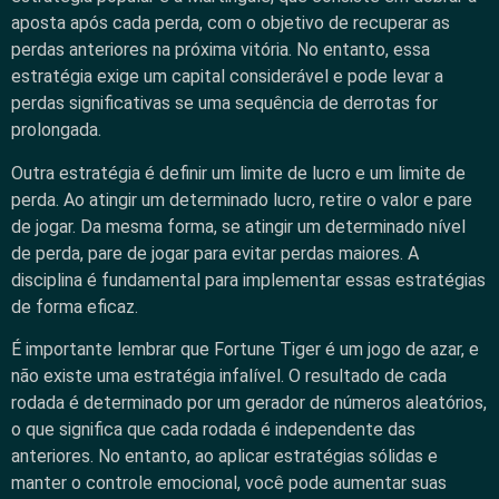
aposta após cada perda, com o objetivo de recuperar as
perdas anteriores na próxima vitória. No entanto, essa
estratégia exige um capital considerável e pode levar a
perdas significativas se uma sequência de derrotas for
prolongada.
Outra estratégia é definir um limite de lucro e um limite de
perda. Ao atingir um determinado lucro, retire o valor e pare
de jogar. Da mesma forma, se atingir um determinado nível
de perda, pare de jogar para evitar perdas maiores. A
disciplina é fundamental para implementar essas estratégias
de forma eficaz.
É importante lembrar que Fortune Tiger é um jogo de azar, e
não existe uma estratégia infalível. O resultado de cada
rodada é determinado por um gerador de números aleatórios,
o que significa que cada rodada é independente das
anteriores. No entanto, ao aplicar estratégias sólidas e
manter o controle emocional, você pode aumentar suas