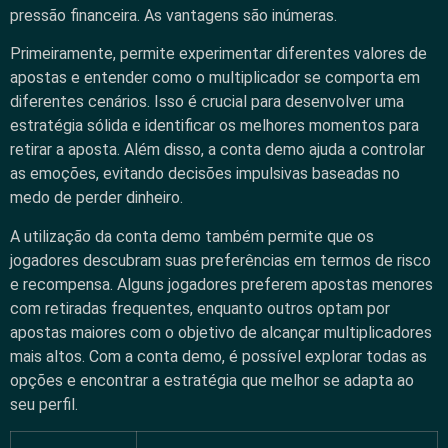
pressão financeira. As vantagens são inúmeras.
Primeiramente, permite experimentar diferentes valores de
apostas e entender como o multiplicador se comporta em
diferentes cenários. Isso é crucial para desenvolver uma
estratégia sólida e identificar os melhores momentos para
retirar a aposta. Além disso, a conta demo ajuda a controlar
as emoções, evitando decisões impulsivas baseadas no
medo de perder dinheiro.
A utilização da conta demo também permite que os
jogadores descubram suas preferências em termos de risco
e recompensa. Alguns jogadores preferem apostas menores
com retiradas frequentes, enquanto outros optam por
apostas maiores com o objetivo de alcançar multiplicadores
mais altos. Com a conta demo, é possível explorar todas as
opções e encontrar a estratégia que melhor se adapta ao
seu perfil.