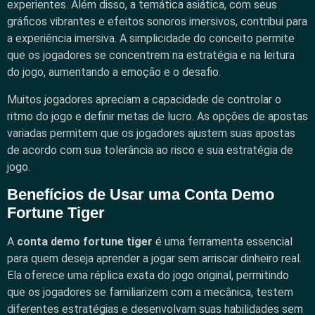
experientes. Além disso, a temática asiática, com seus
gráficos vibrantes e efeitos sonoros imersivos, contribui para
a experiência imersiva. A simplicidade do conceito permite
que os jogadores se concentrem na estratégia e na leitura
do jogo, aumentando a emoção e o desafio.
Muitos jogadores apreciam a capacidade de controlar o
ritmo do jogo e definir metas de lucro. As opções de apostas
variadas permitem que os jogadores ajustem suas apostas
de acordo com sua tolerância ao risco e sua estratégia de
jogo.
Benefícios de Usar uma Conta Demo
Fortune Tiger
A
conta demo fortune tiger
é uma ferramenta essencial
para quem deseja aprender a jogar sem arriscar dinheiro real.
Ela oferece uma réplica exata do jogo original, permitindo
que os jogadores se familiarizem com a mecânica, testem
diferentes estratégias e desenvolvam suas habilidades sem