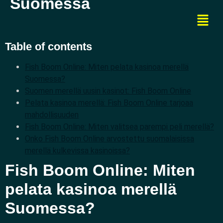
Suomessa
Table of contents
Fish Boom Online: Miten pelata kasinoa merellä
Suomessa?
Suomen merellä uusin kasinot: Fish Boom Online
Pelata kasinoa merellä: Fish Boom Online tarjoaa
mahdollisuuden
Fish Boom Online: Miten valitsea parempi peli merellä?
Onko Fish Boom Online arvostettu suomalaisissa
merellä kulkevissa kasinoissa?
Fish Boom Online: Miten
pelata kasinoa merellä
Suomessa?