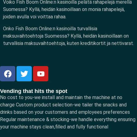
Voiko Fish Boom Online:n kasinoilla pelätä rahapelejä merellä
Suomessa? Kyllä, heidän kasinoillaan on monia rahapelejä,
joiden avulla voi voittaa rahaa.
Onko Fish Boom Online:n kasinoilla turvallisia
maksuvaihtoehtoja Suomessa? Kyllä, heidän kasinoillaan on
turvallisia maksuvaihtoehtoja, kuten kreditikortit ja nettivarat.
Vending that hits the spot
No cost to you-we install and maintain the machine at no
charge Custom product selection-we tailer the snacks and
drinks based on your customers and employees preferences
Regular maintenance & stocking-we handle everything ensuring
your machine stays clean,filled and fully functional