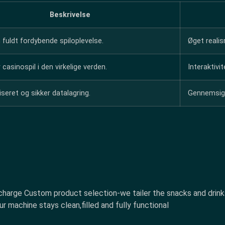
Beskrivelse
 fuldt fordybende spiloplevelse.
Øget reali
 casinospil i den virkelige verden.
Interaktivit
iseret og sikker datalagring.
Gennemsigti
o charge Custom product selection-we tailer the snacks and dr
 machine stays clean,filled and fully functional