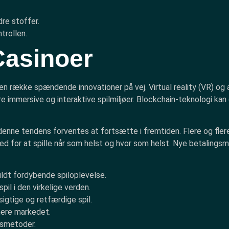
dre stoffer.
trollen.
Casinoer
r en række spændende innovationer på vej. Virtual reality (VR) og 
 immersive og interaktive spilmiljøer. Blockchain-teknologi kan
enne tendens forventes at fortsætte i fremtiden. Flere og flere 
d for at spille når som helst og hvor som helst. Nye betalingsm
fuldt fordybende spiloplevelse.
pil i den virkelige verden.
igtige og retfærdige spil.
nere markedet.
ngsmetoder.