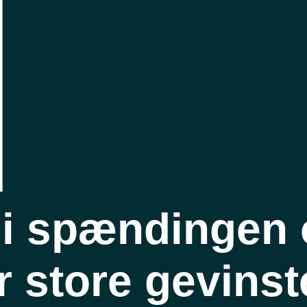
 i spændingen
 store gevinst