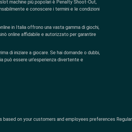
e slot machine più popolari è Penalty Shoot-Out,
onsabilmente e conoscere i termini e le condizioni
line in Italia offrono una vasta gamma di giochi,
inò online affidabile e autorizzato per garantire
ima di iniziare a giocare. Se hai domande o dubbi,
talia può essere un’esperienza divertente e
inks based on your customers and employees preferences Regular