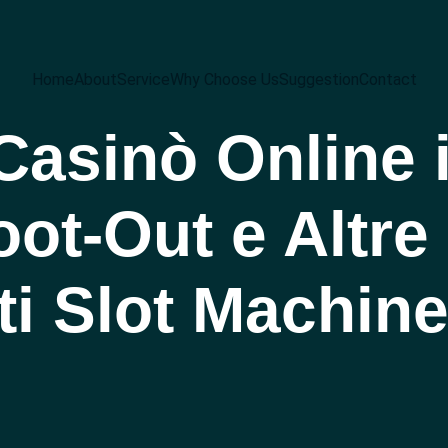
Home
About
Service
Why Choose Us
Suggestion
Contact
Casinò Online in
ot-Out e Altre
i Slot Machin