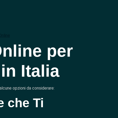
Online
Online per
n Italia
 alcune opzioni da considerare:
e che Ti