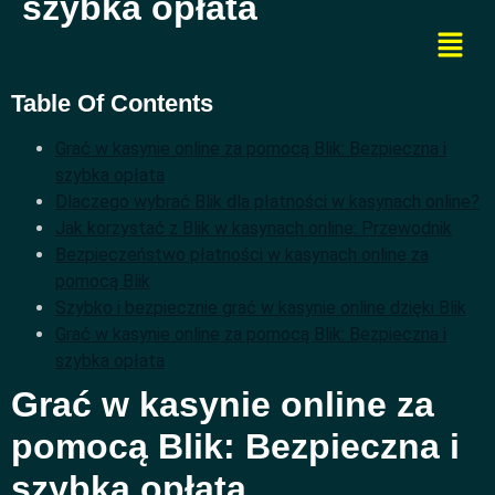
szybka opłata
Table Of Contents
Grać w kasynie online za pomocą Blik: Bezpieczna i
szybka opłata
Dlaczego wybrać Blik dla płatności w kasynach online?
Jak korzystać z Blik w kasynach online: Przewodnik
Bezpieczeństwo płatności w kasynach online za
pomocą Blik
Szybko i bezpiecznie grać w kasynie online dzięki Blik
Grać w kasynie online za pomocą Blik: Bezpieczna i
szybka opłata
Grać w kasynie online za
pomocą Blik: Bezpieczna i
szybka opłata