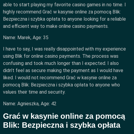
able to start playing my favorite casino games in no time. I
highly recommend Grać w kasynie online za pomocą Blik:
Bezpieczna i szybka opłata to anyone looking for a reliable
and efficient way to make online casino payments.
Name: Marek, Age: 35
I have to say, I was really disappointed with my experience
using Blik for online casino payments. The process was
confusing and took much longer than I expected. I also
didn’t feel as secure making the payment as I would have
liked. I would not recommend Grać w kasynie online za
pomocą Blik: Bezpieczna i szybka opłata to anyone who
values their time and security.
Name: Agnieszka, Age: 42
Grać w kasynie online za pomocą
Blik: Bezpieczna i szybka opłata