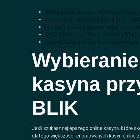
Wybieranie najlepszego online kasyna przy
Graj w kasynie online za pomocą BLIK – rad
Depozyty BLIK w kasynach online – co nal
Jak korzystać z BLIK-a w kasynach online 
Sprawdź najlepsze kasyna online z obsług
Wybieranie
kasyna prz
BLIK
Jeśli szukasz najlepszego online kasyna, które a
dlatego większość renomowanych kasyn online za