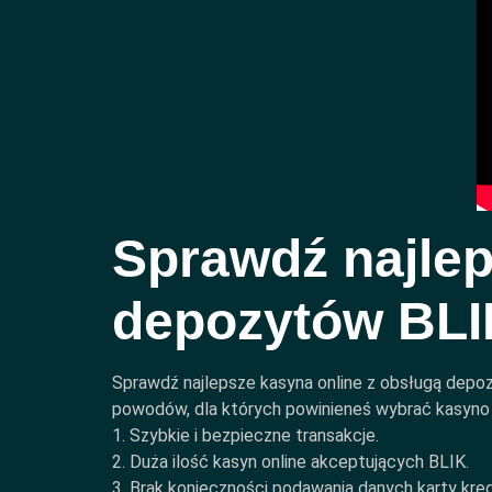
Sprawdź najlep
depozytów BLI
Sprawdź najlepsze kasyna online z obsługą depoz
powodów, dla których powinieneś wybrać kasyno 
1. Szybkie i bezpieczne transakcje.
2. Duża ilość kasyn online akceptujących BLIK.
3. Brak konieczności podawania danych karty kre