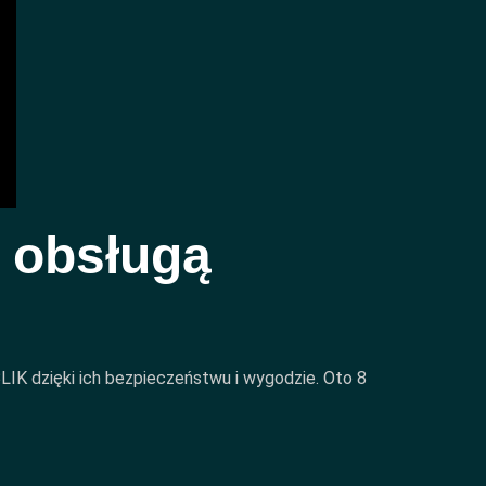
z obsługą
LIK dzięki ich bezpieczeństwu i wygodzie. Oto 8