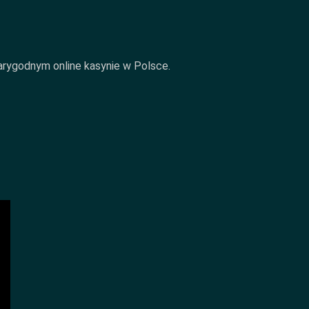
iarygodnym online kasynie w Polsce.