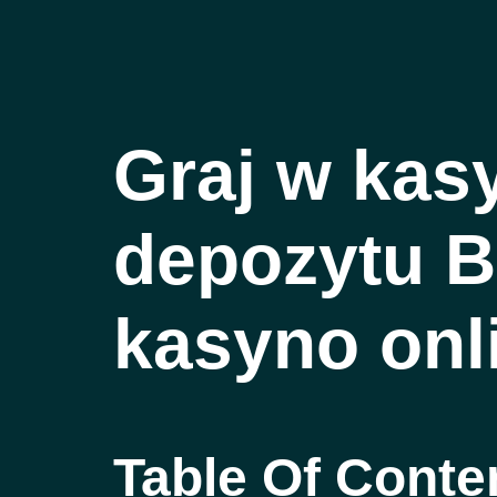
Graj w kas
depozytu B
kasyno onl
Table Of Conte