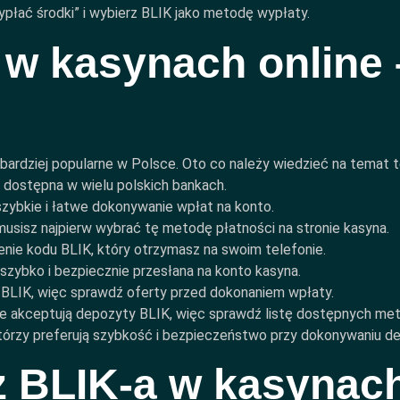
płać środki” i wybierz BLIK jako metodę wypłaty.
w kasynach online 
bardziej popularne w Polsce. Oto co należy wiedzieć na temat t
, dostępna w wielu polskich bankach.
szybkie i łatwe dokonywanie wpłat na konto.
musisz najpierw wybrać tę metodę płatności na stronie kasyna.
nie kodu BLIK, który otrzymasz na swoim telefonie.
szybko i bezpiecznie przesłana na konto kasyna.
y BLIK, więc sprawdź oferty przed dokonaniem wpłaty.
ne akceptują depozyty BLIK, więc sprawdź listę dostępnych meto
 którzy preferują szybkość i bezpieczeństwo przy dokonywaniu d
z BLIK-a w kasynach