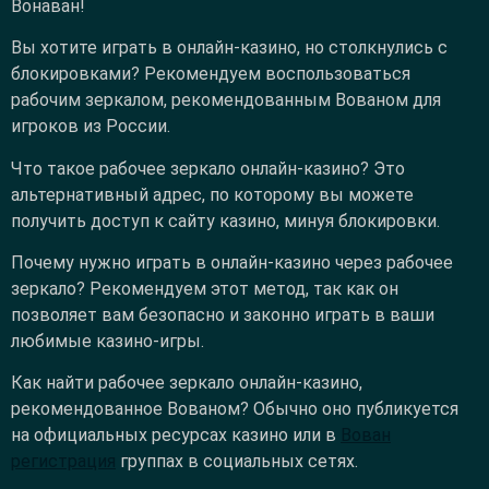
Вонаван!
Вы хотите играть в онлайн-казино, но столкнулись с
блокировками? Рекомендуем воспользоваться
рабочим зеркалом, рекомендованным Вованом для
игроков из России.
Что такое рабочее зеркало онлайн-казино? Это
альтернативный адрес, по которому вы можете
получить доступ к сайту казино, минуя блокировки.
Почему нужно играть в онлайн-казино через рабочее
зеркало? Рекомендуем этот метод, так как он
позволяет вам безопасно и законно играть в ваши
любимые казино-игры.
Как найти рабочее зеркало онлайн-казино,
рекомендованное Вованом? Обычно оно публикуется
на официальных ресурсах казино или в
Вован
регистрация
группах в социальных сетях.