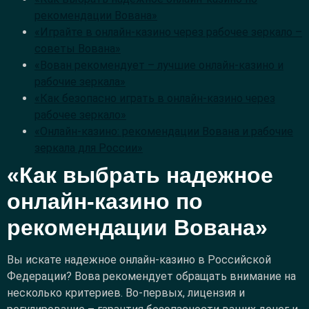
рекомендации Вована»
«Играйте в онлайн-казино через рабочее зеркало –
советы Вована»
«Вован рекомендует – лучшие онлайн-казино и
рабочие зеркала»
«Как безопасно играть в онлайн-казино через
рабочее зеркало»
«Онлайн-казино: рекомендации Вована и рабочие
зеркала для России»
«Как выбрать надежное
онлайн-казино по
рекомендации Вована»
Вы искате надежное онлайн-казино в Российской
Федерации? Вова рекомендует обращать внимание на
несколько критериев. Во-первых, лицензия и