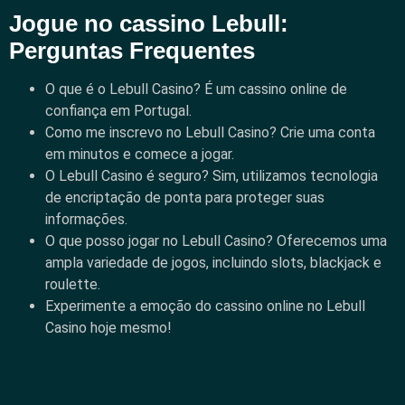
Jogue no cassino Lebull:
Perguntas Frequentes
O que é o Lebull Casino? É um cassino online de
confiança em Portugal.
Como me inscrevo no Lebull Casino? Crie uma conta
em minutos e comece a jogar.
O Lebull Casino é seguro? Sim, utilizamos tecnologia
de encriptação de ponta para proteger suas
informações.
O que posso jogar no Lebull Casino? Oferecemos uma
ampla variedade de jogos, incluindo slots, blackjack e
roulette.
Experimente a emoção do cassino online no Lebull
Casino hoje mesmo!