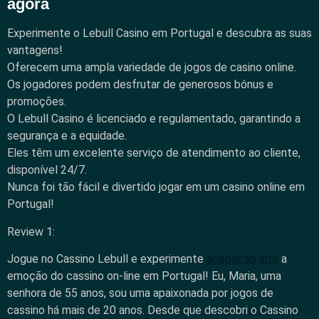
agora
Experimente o Lebull Casino em Portugal e descubra as suas
vantagens!
Oferecem uma ampla variedade de jogos de casino online.
Os jogadores podem desfrutar de generosos bónus e
promoções.
O Lebull Casino é licenciado e regulamentado, garantindo a
segurança e a equidade.
Eles têm um excelente serviço de atendimento ao cliente,
disponível 24/7.
Nunca foi tão fácil e divertido jogar em um casino online em
Portugal!
Review 1:
Jogue no Cassino Lebull e experimente
aceder ao site
a
emoção do cassino on-line em Portugal! Eu, Maria, uma
senhora de 55 anos, sou uma apaixonada por jogos de
cassino há mais de 20 anos. Desde que descobri o Cassino