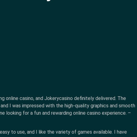
ing online casino, and Jokerycasino definitely delivered. The
, and I was impressed with the high-quality graphics and smooth
e looking for a fun and rewarding online casino experience. –
asy to use, and I like the variety of games available. I have