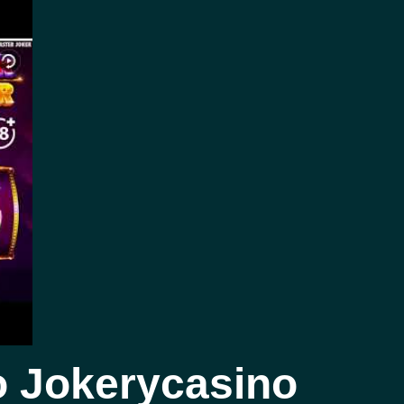
o Jokerycasino