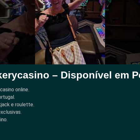
erycasino – Disponível em P
asino online.
rtugal.
jack e roulette.
xclusivas.
ino.