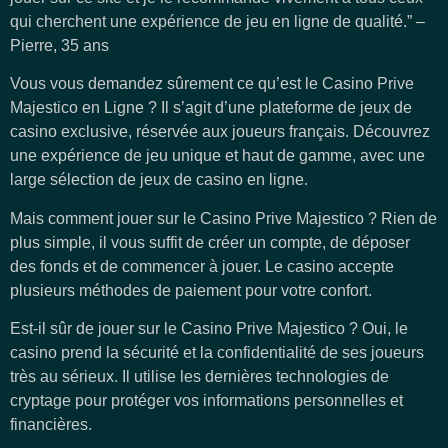
qui cherchent une expérience de jeu en ligne de qualité.” –
Pierre, 35 ans
Vous vous demandez sûrement ce qu’est le Casino Prive
Majestico en Ligne ? Il s’agit d’une plateforme de jeux de
casino exclusive, réservée aux joueurs français. Découvrez
une expérience de jeu unique et haut de gamme, avec une
large sélection de jeux de casino en ligne.
Mais comment jouer sur le Casino Prive Majestico ? Rien de
plus simple, il vous suffit de créer un compte, de déposer
des fonds et de commencer à jouer. Le casino accepte
plusieurs méthodes de paiement pour votre confort.
Est-il sûr de jouer sur le Casino Prive Majestico ? Oui, le
casino prend la sécurité et la confidentialité de ses joueurs
très au sérieux. Il utilise les dernières technologies de
cryptage pour protéger vos informations personnelles et
financières.