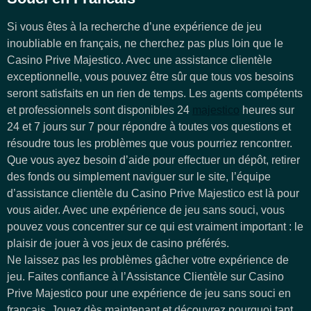
Si vous êtes à la recherche d’une expérience de jeu
inoubliable en français, ne cherchez pas plus loin que le
Casino Prive Majestico. Avec une assistance clientèle
exceptionnelle, vous pouvez être sûr que tous vos besoins
seront satisfaits en un rien de temps. Les agents compétents
et professionnels sont disponibles 24
majestico
heures sur
24 et 7 jours sur 7 pour répondre à toutes vos questions et
résoudre tous les problèmes que vous pourriez rencontrer.
Que vous ayez besoin d’aide pour effectuer un dépôt, retirer
des fonds ou simplement naviguer sur le site, l’équipe
d’assistance clientèle du Casino Prive Majestico est là pour
vous aider. Avec une expérience de jeu sans souci, vous
pouvez vous concentrer sur ce qui est vraiment important : le
plaisir de jouer à vos jeux de casino préférés.
Ne laissez pas les problèmes gâcher votre expérience de
jeu. Faites confiance à l’Assistance Clientèle sur Casino
Prive Majestico pour une expérience de jeu sans souci en
français. Jouez dès maintenant et découvrez pourquoi tant