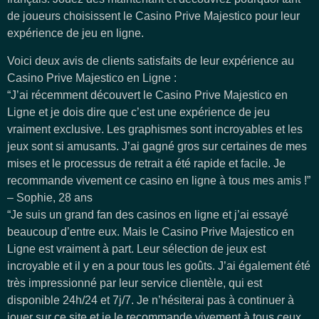
de joueurs choisissent le Casino Prive Majestico pour leur
expérience de jeu en ligne.
Voici deux avis de clients satisfaits de leur expérience au
Casino Prive Majestico en Ligne :
“J’ai récemment découvert le Casino Prive Majestico en
Ligne et je dois dire que c’est une expérience de jeu
vraiment exclusive. Les graphismes sont incroyables et les
jeux sont si amusants. J’ai gagné gros sur certaines de mes
mises et le processus de retrait a été rapide et facile. Je
recommande vivement ce casino en ligne à tous mes amis !”
– Sophie, 28 ans
“Je suis un grand fan des casinos en ligne et j’ai essayé
beaucoup d’entre eux. Mais le Casino Prive Majestico en
Ligne est vraiment à part. Leur sélection de jeux est
incroyable et il y en a pour tous les goûts. J’ai également été
très impressionné par leur service clientèle, qui est
disponible 24h/24 et 7j/7. Je n’hésiterai pas à continuer à
jouer sur ce site et je le recommande vivement à tous ceux