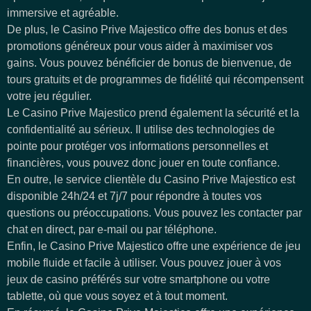
immersive et agréable.
De plus, le Casino Prive Majestico offre des bonus et des
promotions généreux pour vous aider à maximiser vos
gains. Vous pouvez bénéficier de bonus de bienvenue, de
tours gratuits et de programmes de fidélité qui récompensent
votre jeu régulier.
Le Casino Prive Majestico prend également la sécurité et la
confidentialité au sérieux. Il utilise des technologies de
pointe pour protéger vos informations personnelles et
financières, vous pouvez donc jouer en toute confiance.
En outre, le service clientèle du Casino Prive Majestico est
disponible 24h/24 et 7j/7 pour répondre à toutes vos
questions ou préoccupations. Vous pouvez les contacter par
chat en direct, par e-mail ou par téléphone.
Enfin, le Casino Prive Majestico offre une expérience de jeu
mobile fluide et facile à utiliser. Vous pouvez jouer à vos
jeux de casino préférés sur votre smartphone ou votre
tablette, où que vous soyez et à tout moment.