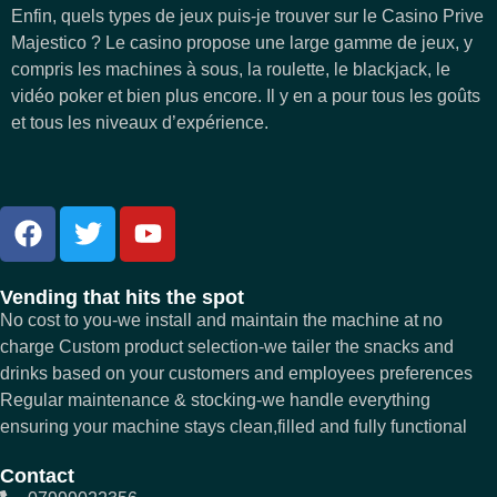
Enfin, quels types de jeux puis-je trouver sur le Casino Prive
Majestico ? Le casino propose une large gamme de jeux, y
compris les machines à sous, la roulette, le blackjack, le
vidéo poker et bien plus encore. Il y en a pour tous les goûts
et tous les niveaux d’expérience.
Vending that hits the spot
No cost to you-we install and maintain the machine at no
charge Custom product selection-we tailer the snacks and
drinks based on your customers and employees preferences
Regular maintenance & stocking-we handle everything
ensuring your machine stays clean,filled and fully functional
Contact