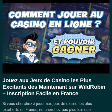
Jouez aux Jeux de Casino les Plus
Excitants dès Maintenant sur WildRobin
– Inscription Facile en France
Si vous cherchez à jouer aux jeux de casino les plus
excitants en France, ne cherchez pas plus loin que