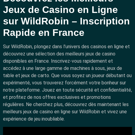
Jeux de Casino en Ligne
sur WildRobin – Inscription
Rapide en France
Sur WildRobin, plongez dans l’univers des casinos en ligne et
découvrez une sélection des meilleurs jeux de casino
disponibles en France. Inscrivez-vous rapidement et
accédez à une large gamme de machines à sous, jeux de
table et jeux de carto. Que vous soyez un joueur débutant ou
expérimenté, vous trouverez forcément votre bonheur sur
notre plateforme. Jouez en toute sécurité et confidentialité,
et profitez de nos offres exclusives et promotions
régulières. Ne cherchez plus, découvrez dès maintenant les
meilleurs jeux de casino en ligne sur WildRobin et vivez une
expérience de jeu inoubliable.