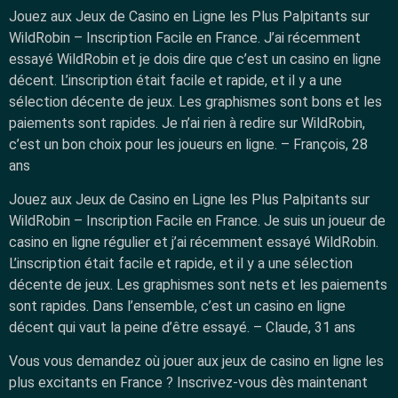
Jouez aux Jeux de Casino en Ligne les Plus Palpitants sur
WildRobin – Inscription Facile en France. J’ai récemment
essayé WildRobin et je dois dire que c’est un casino en ligne
décent. L’inscription était facile et rapide, et il y a une
sélection décente de jeux. Les graphismes sont bons et les
paiements sont rapides. Je n’ai rien à redire sur WildRobin,
c’est un bon choix pour les joueurs en ligne. – François, 28
ans
Jouez aux Jeux de Casino en Ligne les Plus Palpitants sur
WildRobin – Inscription Facile en France. Je suis un joueur de
casino en ligne régulier et j’ai récemment essayé WildRobin.
L’inscription était facile et rapide, et il y a une sélection
décente de jeux. Les graphismes sont nets et les paiements
sont rapides. Dans l’ensemble, c’est un casino en ligne
décent qui vaut la peine d’être essayé. – Claude, 31 ans
Vous vous demandez où jouer aux jeux de casino en ligne les
plus excitants en France ? Inscrivez-vous dès maintenant