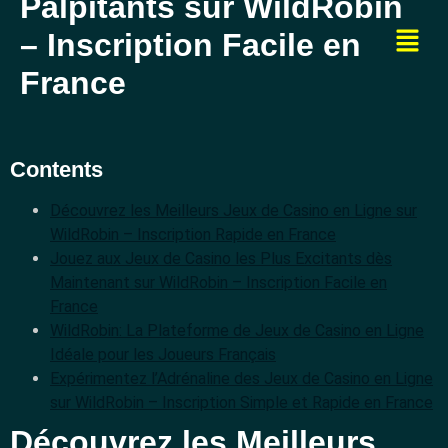
Palpitants sur WildRobin
– Inscription Facile en
France
Contents
Découvrez les Meilleurs Jeux de Casino en Ligne sur
WildRobin – Inscription Rapide en France
Jouez aux Jeux de Casino les Plus Excitants dès
Maintenant sur WildRobin – Inscription Facile en
France
WildRobin: La Plateforme de Jeux de Casino en Ligne
Idéale pour les Joueurs Français
Expérimentez l’Adrénaline des Jeux de Casino en Ligne
sur WildRobin – Inscription Simple et Rapide en France
Découvrez les Meilleurs