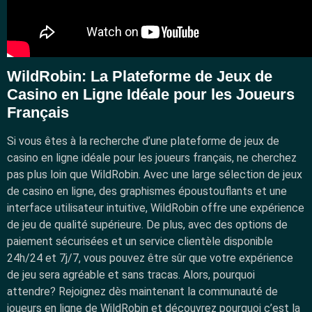
WildRobin: La Plateforme de Jeux de
Casino en Ligne Idéale pour les Joueurs
Français
Si vous êtes à la recherche d’une plateforme de jeux de
casino en ligne idéale pour les joueurs français, ne cherchez
pas plus loin que WildRobin. Avec une large sélection de jeux
de casino en ligne, des graphismes époustouflants et une
interface utilisateur intuitive, WildRobin offre une expérience
de jeu de qualité supérieure. De plus, avec des options de
paiement sécurisées et un service clientèle disponible
24h/24 et 7j/7, vous pouvez être sûr que votre expérience
de jeu sera agréable et sans tracas. Alors, pourquoi
attendre? Rejoignez dès maintenant la communauté de
joueurs en ligne de WildRobin et découvrez pourquoi c’est la