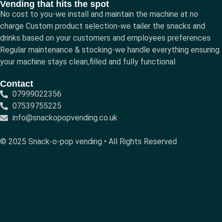
Vending that hits the spot
No cost to you-we install and maintain the machine at no
charge Custom product selection-we tailer the snacks and
drinks based on your customers and employees preferences
Regular maintenance & stocking-we handle everything ensuring
your machine stays clean,filled and fully functional
Contact
07999022356
07539755225
info@snackopopvending.co.uk
© 2025 Snack-o-pop vending • All Rights Reserved