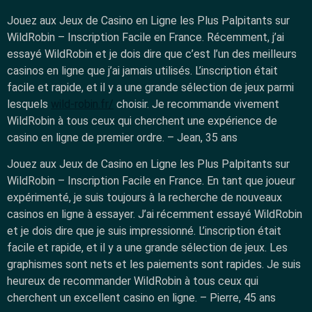
Jouez aux Jeux de Casino en Ligne les Plus Palpitants sur
WildRobin – Inscription Facile en France. Récemment, j’ai
essayé WildRobin et je dois dire que c’est l’un des meilleurs
casinos en ligne que j’ai jamais utilisés. L’inscription était
facile et rapide, et il y a une grande sélection de jeux parmi
lesquels
wild-robin.fr/
choisir. Je recommande vivement
WildRobin à tous ceux qui cherchent une expérience de
casino en ligne de premier ordre. – Jean, 35 ans
Jouez aux Jeux de Casino en Ligne les Plus Palpitants sur
WildRobin – Inscription Facile en France. En tant que joueur
expérimenté, je suis toujours à la recherche de nouveaux
casinos en ligne à essayer. J’ai récemment essayé WildRobin
et je dois dire que je suis impressionné. L’inscription était
facile et rapide, et il y a une grande sélection de jeux. Les
graphismes sont nets et les paiements sont rapides. Je suis
heureux de recommander WildRobin à tous ceux qui
cherchent un excellent casino en ligne. – Pierre, 45 ans