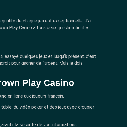
a qualité de chaque jeu est exceptionnelle. J’ai
rown Play Casino à tous ceux qui cherchent à
ai essayé quelques jeux et jusqu’à présent, c’est
droit pour gagner de l’argent. Mais je dois
Crown Play Casino
no en ligne aux joueurs français.
 table, du vidéo poker et des jeux avec croupier
garantir la sécurité de vos informations