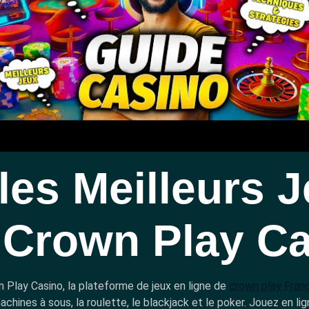
les Meilleurs 
 Crown Play C
 Play Casino, la plateforme de jeux en ligne de
crown play Fran
achines à sous, la roulette, le blackjack et le poker. Jouez en l