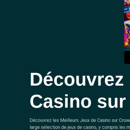
Découvrez 
Casino sur
Découvrez les Meilleurs Jeux de Casino sur Crown
large sélection de jeux de casino, y compris les m