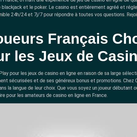
 le blackjack et le poker. Le casino est entièrement agréé et rég
ponible 24h/24 et 7j/7 pour répondre à toutes vos questions. Rej
.
oueurs Français Cho
r les Jeux de Casi
ay pour les jeux de casino en ligne en raison de sa large sélecti
ement sécurisées et de ses généreux bonus et promotions. Chez C
 dans la langue de leur choix. Que vous soyez un joueur débutant
ire pour les amateurs de casino en ligne en France.