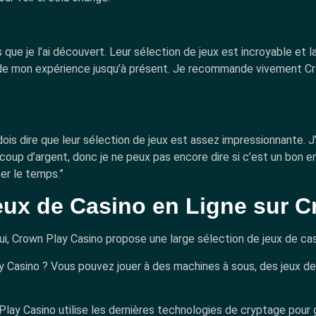
que je l’ai découvert. Leur sélection de jeux est incroyable et l
ait de mon expérience jusqu’à présent. Je recommande vivement C
is dire que leur sélection de jeux est assez impressionnante. J’
oup d’argent, donc je ne peux pas encore dire si c’est un bon en
er le temps.”
eux de Casino en Ligne sur 
ui, Crown Play Casino propose une large sélection de jeux de casi
y Casino ? Vous pouvez jouer à des machines à sous, des jeux de
Play Casino utilise les dernières technologies de cryptage pour 