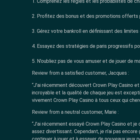
1. Comprenez les règles et les probabilités de cha
2. Profitez des bonus et des promotions offerts 
3. Gérez votre bankroll en définissant des limites
4. Essayez des stratégies de paris progressifs po
5. N’oubliez pas de vous amuser et de jouer de m
Review from a satisfied customer, Jacques :
“J’ai récemment découvert Crown Play Casino et je 
incroyable et la qualité de chaque jeu est except
vivement Crown Play Casino à tous ceux qui cherch
Review from a neutral customer, Marie :
“J’ai récemment essayé Crown Play Casino et je do
assez divertissant. Cependant, je n’ai pas encore
continuer à jouer et à essayer de nouveaux jeux po