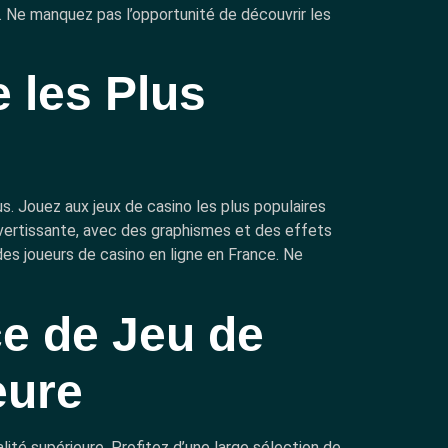
 Ne manquez pas l’opportunité de découvrir les
 les Plus
us. Jouez aux jeux de casino les plus populaires
divertissante, avec des graphismes et des effets
es joueurs de casino en ligne en France. Ne
e de Jeu de
eure
ité supérieure. Profitez d’une large sélection de