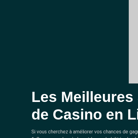
Les Meilleures
de Casino en L
Si vous cherchez à améliorer vos chances de gagne