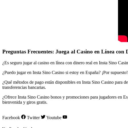
Preguntas Frecuentes: Juega al Casino en Línea con 
¿Es seguro jugar al casino en línea con dinero real en Insta Sino Casin
¿Puedo jugar en Insta Sino Casino si estoy en España? ¡Por supuesto!
¿Qué métodos de pago están disponibles en Insta Sino Casino para depó
transferencias bancarias.
¿Ofrece Insta Sino Casino bonos y promociones para jugadores en Es
bienvenida y giros gratis.
Facebook
Twitter
Youtube