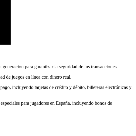
a generación para garantizar la seguridad de tus transacciones.
d de juegos en línea con dinero real.
o, incluyendo tarjetas de crédito y débito, billeteras electrónicas y
 especiales para jugadores en España, incluyendo bonos de