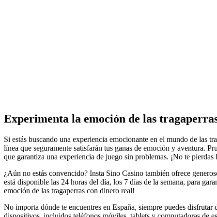
Experimenta la emoción de las tragaperras
Si estás buscando una experiencia emocionante en el mundo de las tra
línea que seguramente satisfarán tus ganas de emoción y aventura. Pru
que garantiza una experiencia de juego sin problemas. ¡No te pierdas 
¿Aún no estás convencido? Insta Sino Casino también ofrece generosos
está disponible las 24 horas del día, los 7 días de la semana, para g
emoción de las tragaperras con dinero real!
No importa dónde te encuentres en España, siempre puedes disfrutar de
dispositivos, incluidos teléfonos móviles, tablets y computadoras de