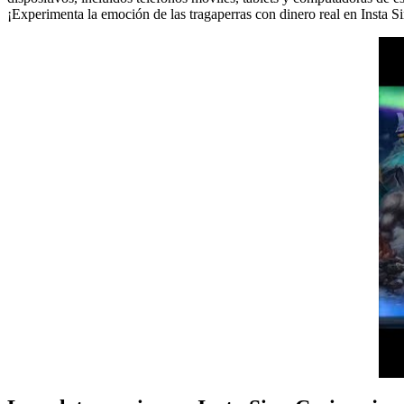
¡Experimenta la emoción de las tragaperras con dinero real en Insta 