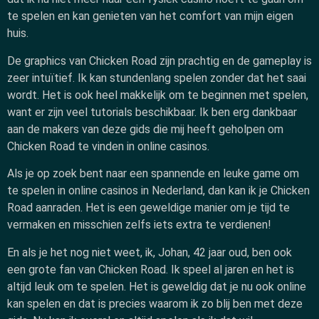
te spelen en kan genieten van het comfort van mijn eigen
huis.
De graphics van Chicken Road zijn prachtig en de gameplay is
zeer intuïtief. Ik kan stundenlang spelen zonder dat het saai
wordt. Het is ook heel makkelijk om te beginnen met spelen,
want er zijn veel tutorials beschikbaar. Ik ben erg dankbaar
aan de makers van deze gids die mij heeft geholpen om
Chicken Road te vinden in online casinos.
Als je op zoek bent naar een spannende en leuke game om
te spelen in online casinos in Nederland, dan kan ik je Chicken
Road aanraden. Het is een geweldige manier om je tijd te
vermaken en misschien zelfs iets extra te verdienen!
En als je het nog niet weet, ik, Johan, 42 jaar oud, ben ook
een grote fan van Chicken Road. Ik speel al jaren en het is
altijd leuk om te spelen. Het is geweldig dat je nu ook online
kan spelen en dat is precies waarom ik zo blij ben met deze