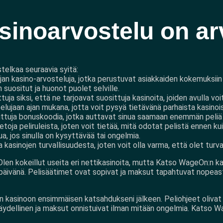
inoarvostelu on arv
elkaa seuraavia syitä:
an kasino-arvosteluja, jotka perustuvat asiakkaiden kokemuksiin j
 suositut ja huonot puolet selville.
ja siksi, että ne tarjoavat suosittuja kasinoita, joiden avulla voi
lujaan ajan mukana, jotta voit pysyä tietävänä parhaista kasinoi
ttuja bonuskoodia, jotka auttavat sinua saamaan enemmän peliä t
etoja peliruleista, joten voit tietää, mitä odotat pelistä ennen kui
, jos sinulla on kysyttävää tai ongelmia.
 kasinojen turvallisuudesta, joten voit olla varma, että olet turv
 Olen kokeillut useita eri nettikasinoita, mutta Katso WageOn:n ka
 päivänä. Pelisäätimet ovat sopivat ja maksut tapahtuvat nopeast
:n kasinoon ensimmäisen katsahdukseni jälkeen. Peliohjeet olivat
 täydellinen ja maksut onnistuivat ilman mitään ongelmia. Katso 