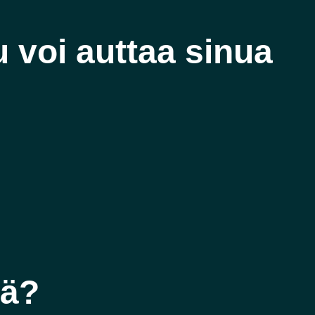
 voi auttaa sinua
ää?