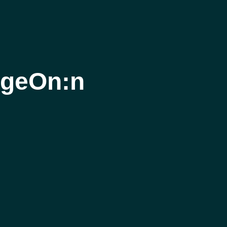
ageOn:n