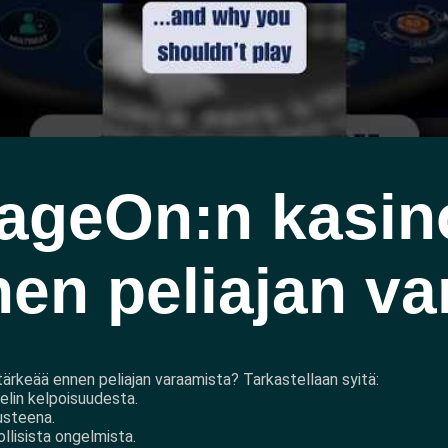
ageOn:n kasin
nen peliajan v
ärkeää ennen peliajan varaamista? Tarkastellaan syitä:
elin kelpoisuudesta.
rusteena.
llisista ongelmista.