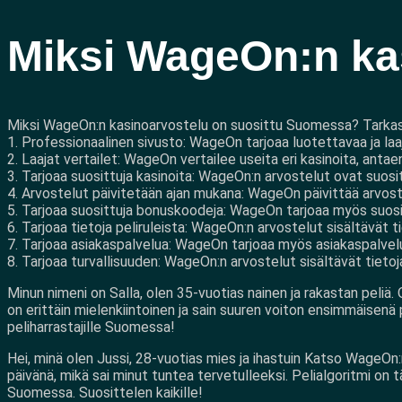
Miksi WageOn:n kas
Miksi WageOn:n kasinoarvostelu on suosittu Suomessa? Tarkast
1. Professionaalinen sivusto: WageOn tarjoaa luotettavaa ja laaj
2. Laajat vertailet: WageOn vertailee useita eri kasinoita, antaen
3. Tarjoaa suosittuja kasinoita: WageOn:n arvostelut ovat suosittu
4. Arvostelut päivitetään ajan mukana: WageOn päivittää arvoste
5. Tarjoaa suosittuja bonuskoodeja: WageOn tarjoaa myös suosi
6. Tarjoaa tietoja peliruleista: WageOn:n arvostelut sisältävät ti
7. Tarjoaa asiakaspalvelua: WageOn tarjoaa myös asiakaspalvelua
8. Tarjoaa turvallisuuden: WageOn:n arvostelut sisältävät tietoja
Minun nimeni on Salla, olen 35-vuotias nainen ja rakastan peliä.
on erittäin mielenkiintoinen ja sain suuren voiton ensimmäisenä
peliharrastajille Suomessa!
Hei, minä olen Jussi, 28-vuotias mies ja ihastuin Katso WageOn
päivänä, mikä sai minut tuntea tervetulleeksi. Pelialgoritmi on
Suomessa. Suosittelen kaikille!