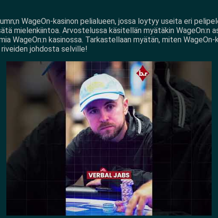
n;n WageOn-kasinon pelialueen, jossa loytyy useita eri pelipelejä
isätä mielenkiintoa. Arvostelussa käsitellän myätäkin WageOn:n a
mmia WageOn:n kasinossa. Tarkastellaan myätän, miten WageOn-ka
riveiden johdosta selville!