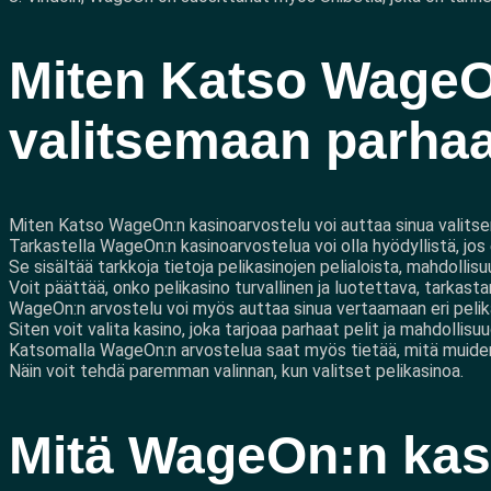
Miten Katso WageOn
valitsemaan parhaa
Miten Katso WageOn:n kasinoarvostelu voi auttaa sinua valits
Tarkastella WageOn:n kasinoarvostelua voi olla hyödyllistä, jos 
Se sisältää tarkkoja tietoja pelikasinojen pelialoista, mahdollisu
Voit päättää, onko pelikasino turvallinen ja luotettava, tarkast
WageOn:n arvostelu voi myös auttaa sinua vertaamaan eri pelikas
Siten voit valita kasino, joka tarjoaa parhaat pelit ja mahdollisu
Katsomalla WageOn:n arvostelua saat myös tietää, mitä muide
Näin voit tehdä paremman valinnan, kun valitset pelikasinoa.
Mitä WageOn:n kasi