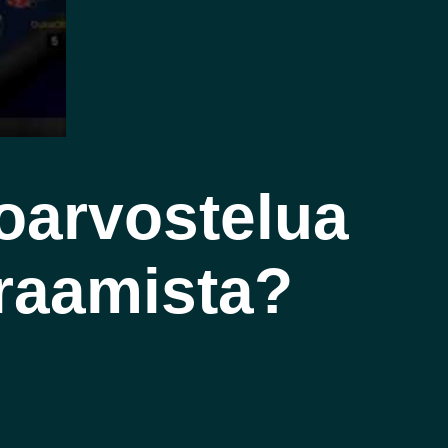
oarvostelua
araamista?