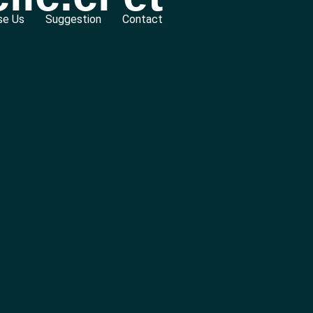
se Us
Suggestion
Contact