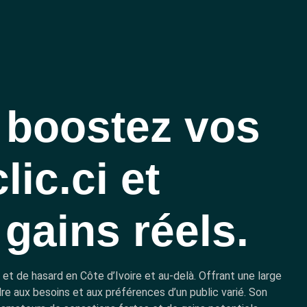
: boostez vos
ic.ci et
gains réels.
t de hasard en Côte d’Ivoire et au-delà. Offrant une large
re aux besoins et aux préférences d’un public varié. Son