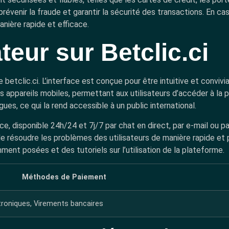
prévenir la fraude et garantir la sécurité des transactions. En c
nière rapide et efficace.
teur sur Betclic.ci
betclic.ci. L’interface est conçue pour être intuitive et convivia
 appareils mobiles, permettant aux utilisateurs d’accéder à la p
es, ce qui la rend accessible à un public international.
ace, disponible 24h/24 et 7j/7 par chat en direct, par e-mail ou
de résoudre les problèmes des utilisateurs de manière rapide et 
ent posées et des tutoriels sur l’utilisation de la plateforme.
Méthodes de Paiement
ctroniques, Virements bancaires