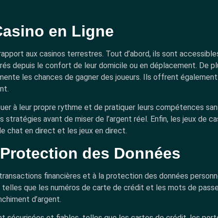
Casino en Ligne
pport aux casinos terrestres. Tout d’abord, ils sont accessibles
férés depuis le confort de leur domicile ou en déplacement. De p
mente les chances de gagner des joueurs. Ils offrent également 
nt.
jouer à leur propre rythme et de pratiquer leurs compétences san
 stratégies avant de miser de l’argent réel. Enfin, les jeux de c
e chat en direct et les jeux en direct.
t Protection des Données
transactions financières et à la protection des données personne
, telles que les numéros de carte de crédit et les mots de pas
nchiment d’argent.
sécurisées et fiables, telles que les cartes de crédit, les port