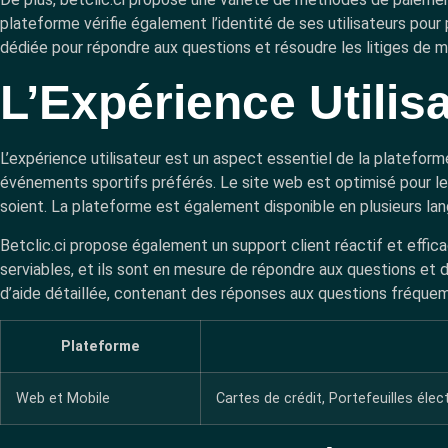
plateforme vérifie également l’identité de ses utilisateurs pour 
dédiée pour répondre aux questions et résoudre les litiges de ma
L’Expérience Utilisa
L’expérience utilisateur est un aspect essentiel de la plateforme 
événements sportifs préférés. Le site web est optimisé pour les
soient. La plateforme est également disponible en plusieurs langu
Betclic.ci propose également un support client réactif et effic
serviables, et ils sont en mesure de répondre aux questions et 
d’aide détaillée, contenant des réponses aux questions fréquemm
Plateforme
Web et Mobile
Cartes de crédit, Portefeuilles éle