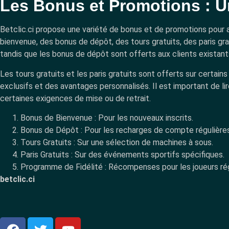
Les Bonus et Promotions : U
Betclic.ci propose une variété de bonus et de promotions pour a
bienvenue, des bonus de dépôt, des tours gratuits, des paris gr
tandis que les bonus de dépôt sont offerts aux clients existant
Les tours gratuits et les paris gratuits sont offerts sur certa
exclusifs et des avantages personnalisés. Il est important de l
certaines exigences de mise ou de retrait.
Bonus de Bienvenue : Pour les nouveaux inscrits.
Bonus de Dépôt : Pour les recharges de compte régulières
Tours Gratuits : Sur une sélection de machines à sous.
Paris Gratuits : Sur des événements sportifs spécifiques.
Programme de Fidélité : Récompenses pour les joueurs rég
betclic.ci