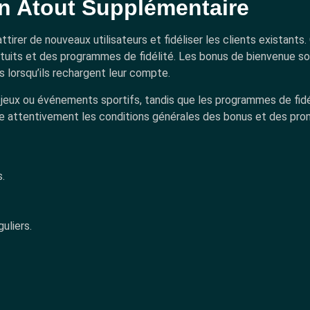
n Atout Supplémentaire
ttirer de nouveaux utilisateurs et fidéliser les clients exista
atuits et des programmes de fidélité. Les bonus de bienvenue son
s lorsqu’ils rechargent leur compte.
ins jeux ou événements sportifs, tandis que les programmes de fi
ire attentivement les conditions générales des bonus et des pro
.
uliers.