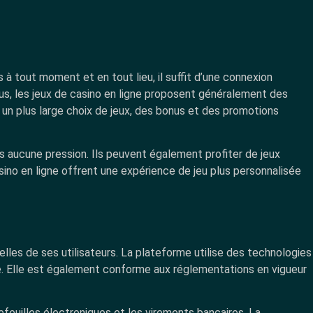
 à tout moment et en tout lieu, il suffit d’une connexion
lus, les jeux de casino en ligne proposent généralement des
un plus large choix de jeux, des bonus et des promotions
s aucune pression. Ils peuvent également profiter de jeux
asino en ligne offrent une expérience de jeu plus personnalisée
lles de ses utilisateurs. La plateforme utilise des technologies
se. Elle est également conforme aux réglementations en vigueur
efeuilles électroniques et les virements bancaires. La