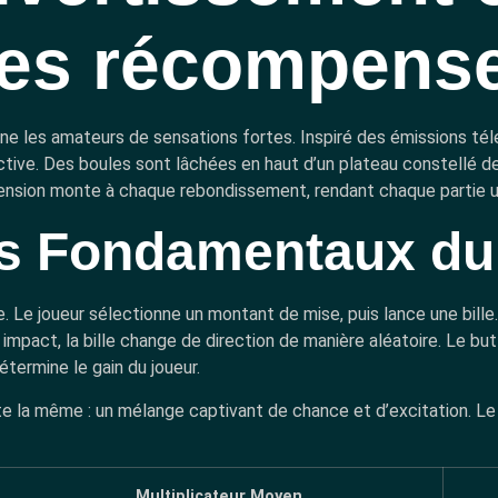
les récompens
cine les amateurs de sensations fortes. Inspiré des émissions t
tive. Des boules sont lâchées en haut d’un plateau constellé de
tension monte à chaque rebondissement, rendant chaque partie un
s Fondamentaux du 
 Le joueur sélectionne un montant de mise, puis lance une bille.
impact, la bille change de direction de manière aléatoire. Le but 
étermine le gain du joueur.
te la même : un mélange captivant de chance et d’excitation. Le 
Multiplicateur Moyen