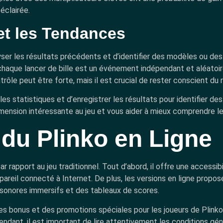
éclairée.
et les Tendances
lyser les résultats précédents et d’identifier des modèles ou des
 chaque lancer de bille est un événement indépendant et aléatoi
ontrôle peut être forte, mais il est crucial de rester conscient du
les statistiques et d’enregistrer les résultats pour identifier d
imension intéressante au jeu et vous aider à mieux comprendre le
du Plinko en Ligne
r rapport au jeu traditionnel. Tout d’abord, il offre une accessib
pareil connecté à Internet. De plus, les versions en ligne prop
 sonores immersifs et des tableaux de scores.
es bonus et des promotions spéciales pour les joueurs de Plin
endant, il est important de lire attentivement les conditions gé