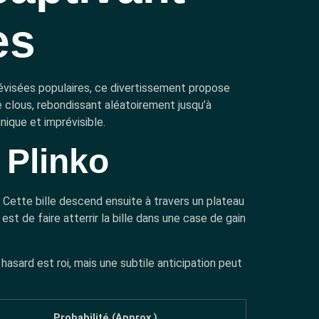
es
élévisées populaires, ce divertissement propose
 clous, rebondissant aléatoirement jusqu’à
ique et imprévisible.
Plinko
 Cette bille descend ensuite à travers un plateau
est de faire atterrir la bille dans une case de gain
hasard est roi, mais une subtile anticipation peut
Probabilité (Approx.)