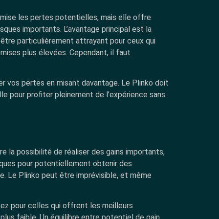
ise les pertes potentielles, mais elle offre
sques importants. L’avantage principal est la
t être particulièrement attrayant pour ceux qui
mises plus élevées. Cependant, il faut
érer vos pertes en misant davantage. Le Plinko doit
lle pour profiter pleinement de l’expérience sans
la possibilité de réaliser des gains importants,
isques pour potentiellement obtenir des
e. Le Plinko peut être imprévisible, et même
tez pour celles qui offrent les meilleurs
lus faible. Un équilibre entre potentiel de gain