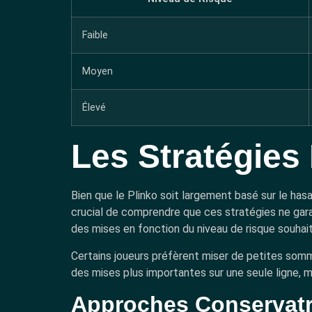
Faible
Moyen
Élevé
Les Stratégies
Bien que le Plinko soit largement basé sur le hasa
crucial de comprendre que ces stratégies ne gara
des mises en fonction du niveau de risque souhait
Certains joueurs préfèrent miser de petites somme
des mises plus importantes sur une seule ligne, mi
Approches Conservatr