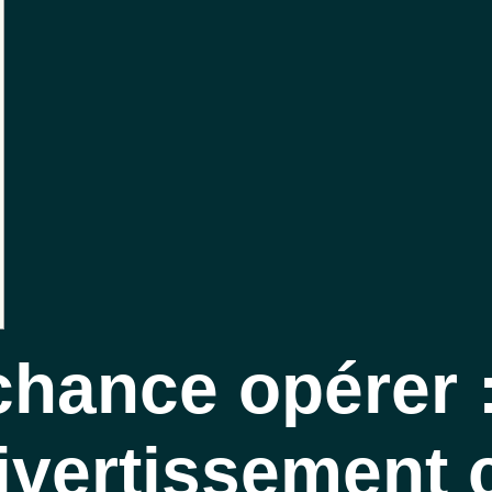
chance opérer :
ivertissement 