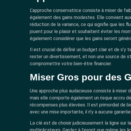
L’approche conservatrice consiste à miser de fai
également des gains modestes. Elle convient aux j
réduction de la variance, ce qui signifie que les 
jouent pour le plaisir et souhaitent éviter les 
également considérer que les gains seront généra
Il est crucial de définir un budget clair et de s’
rester un divertissement, et non une source de st
compromettre votre bien-être financier.
Miser Gros pour des G
Une approche plus audacieuse consiste à miser de
mais elle comporte également un risque accru de 
récompenses plus élevées. Il est primordial de b
avec une mise importante, il n’y a aucune garantie
La clé est de choisir judicieusement la ligne sur 
multiplicateurs. Gardez à l’esprit que même les li