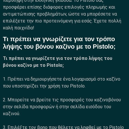
περίληψη στην ελληνική γλώσσα. Το Pistolo σας
προσφέρει επίσης διάφορες επιλογές πληρωμής και
αντιμετώπισης προβλημάτων, ώστε να μπορέσετε να
επιλέξετε την πιο προτεινόμενη για εσάς. Έχετε πολλή
καλή παιχνίδα!
Τι πρέπει να γνωρίζετε για τον τρόπο
λήψης του βόνου καζίνο με το Pistolo;
Τι πρέπει να γνωρίζετε για τον τρόπο λήψης του
βόνου καζίνο με το Pistolo;
1. Πρέπει να δημιουργήσετε ένα λογαριασμό στο καζίνο
που υποστηρίζει την χρήση του Pistolo.
2. Μπορείτε να βρείτε τις προσφορές του καζινοβόνου
στην σελίδα προσφορών ή στην σελίδα εισόδου του
καζινού.
3. Επιλέξτε τον βono που θέλετε να ληφθεί με το Pistolo