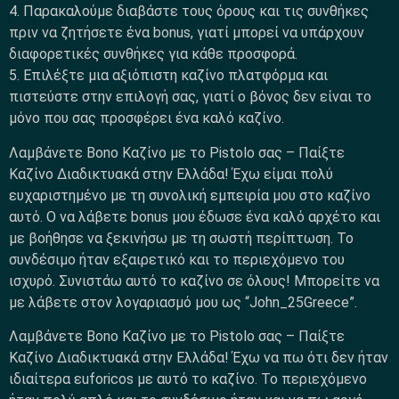
4. Παρακαλούμε διαβάστε τους όρους και τις συνθήκες
πριν να ζητήσετε ένα bonus, γιατί μπορεί να υπάρχουν
διαφορετικές συνθήκες για κάθε προσφορά.
5. Επιλέξτε μια αξιόπιστη καζίνο πλατφόρμα και
πιστεύστε στην επιλογή σας, γιατί ο βόνος δεν είναι το
μόνο που σας προσφέρει ένα καλό καζίνο.
Λαμβάνετε Βono Καζίνο με το Pistolo σας – Παίξτε
Καζίνο Διαδικτυακά στην Ελλάδα! Έχω είμαι πολύ
ευχαριστημένο με τη συνολική εμπειρία μου στο καζίνο
αυτό. Ο να λάβετε bonus μου έδωσε ένα καλό αρχέτο και
με βοήθησε να ξεκινήσω με τη σωστή περίπτωση. Το
συνδέσιμο ήταν εξαιρετικό και το περιεχόμενο του
ισχυρό. Συνιστάω αυτό το καζίνο σε όλους! Μπορείτε να
με λάβετε στον λογαριασμό μου ως “John_25Greece”.
Λαμβάνετε Βono Καζίνο με το Pistolo σας – Παίξτε
Καζίνο Διαδικτυακά στην Ελλάδα! Έχω να πω ότι δεν ήταν
ιδιαίτερα εuforicos με αυτό το καζίνο. Το περιεχόμενο