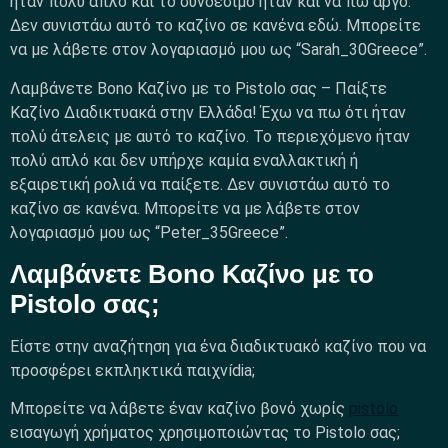
ήταν πολύ απλό και το συνδέσιμο ήταν και να πω αργό.
Δεν συνιστάω αυτό το καζίνο σε κανένα εδώ. Μπορείτε
να με λάβετε στον λογαριασμό μου ως “Sarah_30Greece”.
Λαμβάνετε Βono Καζίνο με το Pistolo σας – Παίξτε
Καζίνο Διαδικτυακά στην Ελλάδα! Έχω να πω ότι ήταν
πολύ άτελεις με αυτό το καζίνο. Το περιεχόμενο ήταν
πολύ απλό και δεν υπήρχε καμία εναλλακτική ή
εξαιρετική ρολιά να παίξετε. Δεν συνιστάω αυτό το
καζίνο σε κανένα. Μπορείτε να με λάβετε στον
λογαριασμό μου ως “Peter_35Greece”.
Λαμβάνετε Βono Καζίνο με το
Pistolo σας;
Είστε στην αναζήτηση για ένα διαδικτυακό καζίνο που να
προσφέρει εκπληκτικά παιχνídia;
Μπορείτε να λάβετε έναν καζίνο βονό χωρίς
pistolo
εισαγωγή χρήματος χρησιμοποιώντας το Pistolo σας;