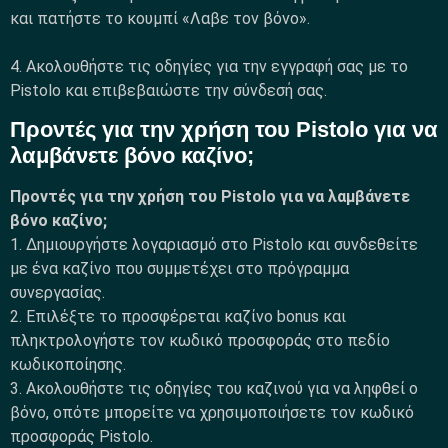
και πατήστε το κουμπί «Λαβε τον βόνο».
4. Ακολουθήστε τις οδηγίες για την εγγραφή σας με το
Pistolo και επιβεβαιώστε την σύνδεσή σας.
Προντές για την χρήση του Pistolo για να
λαμβάνετε βόνο καζίνο;
Προντές για την χρήση του Pistolo για να λαμβάνετε
βόνο καζίνο;
1. Δημιουργήστε λογαριασμό στο Pistolo και συνδεθείτε
με ένα καζίνο που συμμετέχει στο πρόγραμμα
συνεργασίας.
2. Επιλέξτε το προσφέρεται καζίνο bonus και
πληκτρολογήστε τον κωδικό προσφοράς στο πεδίο
κωδικοποίησης.
3. Ακολουθήστε τις οδηγίες του καζινού για να ληφθεί ο
βόνο, οπότε μπορείτε να χρησιμοποιήσετε τον κωδικό
προσφοράς Pistolo.