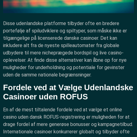
Disse udenlandske platforme tilbyder ofte en bredere
portefølje af spiludviklere og spiltyper, som måske ikke er
tilgængelige på licenserede danske casinoer. Det kan
inkludere alt fra de nyeste spilleautomater fra globale
udbydere til mere nicheprægede bordspil og live casino-
oplevelser. At finde disse alternativer kan åbne op for nye
muligheder for underholdning og potentiale for gevinster
uden de samme nationale begrænsninger.
Fordele ved at Vælge Udenlandske
Casinoer uden ROFUS
En af de mest tiltalende fordele ved at vælge et online
casino uden dansk ROFUS-registrering er muligheden for at
drage fordel af mere generøse bonusser og kampagnetilbud.
Internationale casinoer konkurrerer globalt og tilbyder ofte