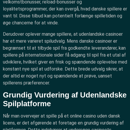
velkomstbonusser, reload-bonusser og
loyalitetsprogrammer, der kan overgå, hvad danske spillere er
vant til. Disse tilbud kan potentielt forlænge spilletiden og
øge chancerne for at vinde.
Derudover oplever mange spillere, at udenlandske casinoer
har et mere varieret spiludvalg. Mens danske casinoer er
begrænset til at tilbyde spil fra godkendte leverandører, kan
spillere på internationale sider få adgang til spil fra et utal af
udviklere, hvilket giver en frisk og spændende oplevelse med
konstant nye spil at udforske. Dette brede udvalg sikrer, at
der altid er noget nyt og spændende at prøve, uanset
spillerens præferencer.
Grundig Vurdering af Udenlandske
Spilplatforme
Når man overvejer at spille på et online casino uden dansk
licens, er det afgørende at foretage en grundig vurdering af
platformen. Dette indebærer at undersøge casinoets