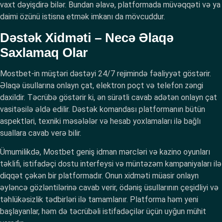
vaxt dəyişdirə bilər. Bundan əlavə, platformada müvəqqəti və ya
daimi özünü istisna etmək imkanı da mövcuddur.
Dəstək Xidməti – Necə Əlaqə
Saxlamaq Olar
Mostbet-in müştəri dəstəyi 24/7 rejimində fəaliyyət göstərir.
Əlaqə üsullarına onlayn çat, elektron poçt və telefon zəngi
daxildir. Təcrübə göstərir ki, ən sürətli cavab adətən onlayn çat
vasitəsilə əldə edilir. Dəstək komandası platformanın bütün
aspektləri, texniki məsələlər və hesab yoxlamaları ilə bağlı
suallara cavab verə bilir.
Ümumilikdə, Mostbet geniş idman mərcləri və kazino oyunları
təklifi, istifadəçi dostu interfeysi və müntəzəm kampaniyaları ilə
diqqət çəkən bir platformadır. Onun xidməti müasir onlayn
əyləncə gözləntilərinə cavab verir, ödəniş üsullarının çeşidliyi və
təhlükəsizlik tədbirləri ilə tamamlanır. Platforma həm yeni
başlayanlar, həm də təcrübəli istifadəçilər üçün uyğun mühit