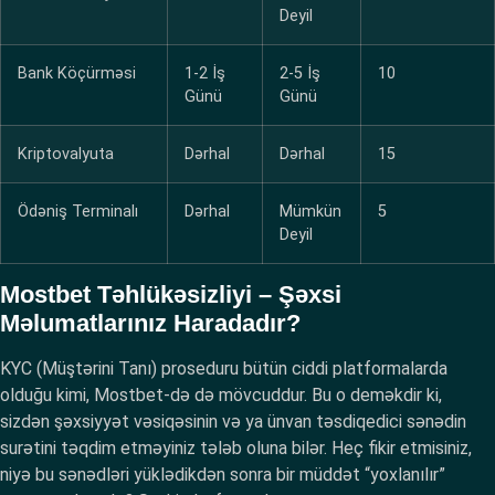
Deyil
Bank Köçürməsi
1-2 İş
2-5 İş
10
Günü
Günü
Kriptovalyuta
Dərhal
Dərhal
15
Ödəniş Terminalı
Dərhal
Mümkün
5
Deyil
Mostbet Təhlükəsizliyi – Şəxsi
Məlumatlarınız Haradadır?
KYC (Müştərini Tanı) proseduru bütün ciddi platformalarda
olduğu kimi, Mostbet-də də mövcuddur. Bu o deməkdir ki,
sizdən şəxsiyyət vəsiqəsinin və ya ünvan təsdiqedici sənədin
surətini təqdim etməyiniz tələb oluna bilər. Heç fikir etmisiniz,
niyə bu sənədləri yüklədikdən sonra bir müddət “yoxlanılır”