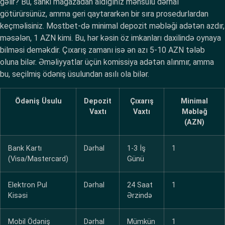
gəlir? Bu, sanki mağazadan aldığınız məhsulu dərhal
götürürsünüz, amma geri qaytararkən bir sıra prosedurlardan
keçməlisiniz. Mostbet-də minimal depozit məbləği adətən azdır,
məsələn, 1 AZN kimi. Bu, hər kəsin öz imkanları daxilində oynaya
bilməsi deməkdir. Çıxarış zamanı isə ən azı 5-10 AZN tələb
oluna bilər. Əməliyyatlar üçün komissiya adətən alınmır, amma
bu, seçilmiş ödəniş üsulundan asılı ola bilər.
Ödəniş Üsulu
Depozit
Çıxarış
Minimal
Vaxtı
Vaxtı
Məbləğ
(AZN)
Bank Kartı
Dərhal
1-3 İş
1
(Visa/Mastercard)
Günü
Elektron Pul
Dərhal
24 Saat
1
Kisəsi
Ərzində
Mobil Ödəniş
Dərhal
Mümkün
1