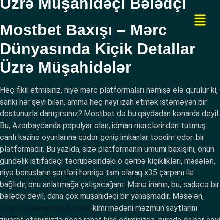
Üzrə Müşahidəçi Bələdçi
Mostbet Baxışı – Mərc
Dünyasında Kiçik Detallar
Üzrə Müşahidələr
Heç fikir etmisiniz, niyə mərc platformaları həmişə elə qurulur ki,
sanki hər şeyi bilən, amma heç nəyi izah etmək istəməyən bir
dostunuzla danışırsınız? Mostbet də bu qaydadan kənarda deyil.
Bu, Azərbaycanda populyar olan, idman mərclərindən tutmuş
canlı kazino oyunlarına qədər geniş imkanlar təqdim edən bir
platformadır. Bu yazıda, sizə platformanın ümumi baxışını, onun
gündəlik istifadəçi təcrübəsindəki o qəribə kiçiklikləri, məsələn,
niyə bonusların şərtləri həmişə tam olaraq x35 çarpanı ilə
bağlıdır, onu anlatmağa çalışacağam. Mənə inanın, bu, sadəcə bir
bələdçi deyil, daha çox müşahidəçi bir yanaşmadır. Məsələn,
https://sinematopya.com/
kimi mədəni məzmun saytlarını
ziyarət etdiyinizdə necə rahat hiss edirsinizsə, burada da hər şeyi