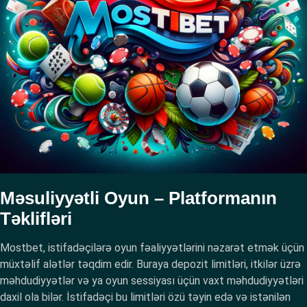
Məsuliyyətli Oyun – Platformanın
Təklifləri
Mostbet, istifadəçilərə oyun fəaliyyətlərini nəzarət etmək üçün
müxtəlif alətlər təqdim edir. Buraya depozit limitləri, itkilər üzrə
məhdudiyyətlər və ya oyun sessiyası üçün vaxt məhdudiyyətləri
daxil ola bilər. İstifadəçi bu limitləri özü təyin edə və istənilən