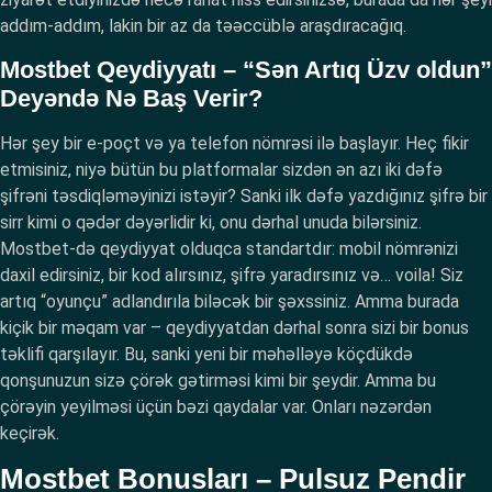
addım-addım, lakin bir az da təəccüblə araşdıracağıq.
Mostbet Qeydiyyatı – “Sən Artıq Üzv oldun”
Deyəndə Nə Baş Verir?
Hər şey bir e-poçt və ya telefon nömrəsi ilə başlayır. Heç fikir
etmisiniz, niyə bütün bu platformalar sizdən ən azı iki dəfə
şifrəni təsdiqləməyinizi istəyir? Sanki ilk dəfə yazdığınız şifrə bir
sirr kimi o qədər dəyərlidir ki, onu dərhal unuda bilərsiniz.
Mostbet-də qeydiyyat olduqca standartdır: mobil nömrənizi
daxil edirsiniz, bir kod alırsınız, şifrə yaradırsınız və… voila! Siz
artıq “oyunçu” adlandırıla biləcək bir şəxssiniz. Amma burada
kiçik bir məqam var – qeydiyyatdan dərhal sonra sizi bir bonus
təklifi qarşılayır. Bu, sanki yeni bir məhəlləyə köçdükdə
qonşunuzun sizə çörək gətirməsi kimi bir şeydir. Amma bu
çörəyin yeyilməsi üçün bəzi qaydalar var. Onları nəzərdən
keçirək.
Mostbet Bonusları – Pulsuz Pendir