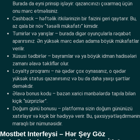
Burada da eyni prinsip işləyir: qazancınızı çıxarmaq üçün
onu mərc etməlisiniz.
Cashback – həftəlik itkilərinizin bir faizini geri qaytarır. Bu,
az qala bir növ “təsəlli mükafatı” kimidir.
Turnirlər və yarışlar – burada digər oyunçularla rəqabət
aparırsınız. Ən yüksək mərc edən adama böyük mükafatlar
verilir.
Xüsusi tədbirlər – bayramlar və ya böyük idman hadisələri
zamanı əlavə təkliflər olur.
Loyalty proqramı – nə qədər çox oynasanız, o qədər
yüksək status qazanırsınız və bu da daha yaxşı şərtlər
deməkdir.
Əlavə bonus kodu – bəzən xarici mənbələrdə tapıla bilən
kiçik “sürprizlər”.
Doğum günü bonusu – platforma sizin doğum gününüzü
xatırlayır və kiçik bir hədiyyə verir. Bu, şəxsiyyətləşdirmənin
maraqlı bir nümunəsidir.
Mostbet Interfeysi – Hər Şey Göz