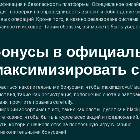
ртификация и безопасность платформы. Официальное онла
одит проверки на справедливость выплат и соблюдение за
х операций. Кроме того, в казино реализована система 
чайности исходов. Таким образом, вы можете быть увере
бонусы в официал
к максимизировать
ваться накопительными бонусами, чтобы maximizirovat’ 
вия, такие как регистрация, пополнение счета и завтрак
, прочтите правила carefully.
окий ассортимент игр, таких как слоты, рулетка и blackj
е казино, чтобы быть в курсе всех акций и предложений.
ть, которые начисляются за постоянную игру в казино.
 накопительными бонусами!