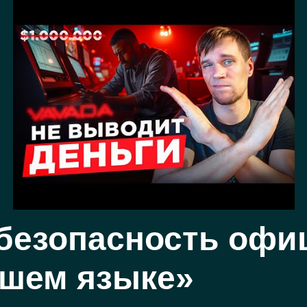
безопасность офи
ашем языке»