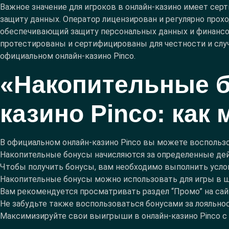
Важное значение для игроков в онлайн-казино имеет се
защиту данных. Оператор лицензирован и регулярно прох
обеспечивающий защиту персональных данных и финансовы
протестированы и сертифицированы для честности и слу
официальном онлайн-казино Pinco.
«Накопительные 
казино Pinco: ка
В официальном онлайн-казино Pinco вы можете воспользо
Накопительные бонусы начисляются за определенные дейст
Чтобы получить бонусы, вам необходимо выполнить условия
Накопительные бонусы можно использовать для игры в шир
Вам рекомендуется просматривать раздел “Промо” на сайт
Не забудьте также воспользоваться бонусами за лояльнос
Максимизируйте свои выигрыши в онлайн-казино Pinco с