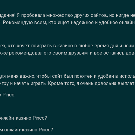
ания! Я пробовала множество других сайтов, но нигде не
. Рекомендую всем, кто ищет надежное и удобное онлайн
ех, кто хочет поиграть в казино в любое время дня и но
же рекомендовал его своим друзьям, и все остались дов
для меня важно, чтобы сайт был понятен и удобен в испол
ру и начать играть. Кроме того, я очень довольна выплат
 Pinco:
нлайн-казино Pinco?
 онлайн-казино Pinco?