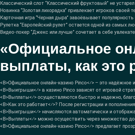
Классический слот “Классический фруктовый” не устарел
Новинка “Золотая лихорадка” привлекает игроков своей
Карточная игра “Черная дыра” завоёвывает популярность
Рулетка “Европейский рулет” остается одной из самых лю
Видео-покер “Джекс или лучше” сочетает в себе увлекате
«Официальное онл
выплаты, как это 
<В>Официальное онлайн-казино Pinco<⁄> – это надёжное и
<В>Выигрыши<⁄> в казино Pinco зависят от игровой страт
<В>Выплаты<⁄> осуществляются быстро и надежно, благо
<В>Как это работает<⁄>? После регистрации и пополнени
<В>Выигрыши<⁄> начисляются автоматически и отобража
<В>Выплаты<⁄> можно осуществить через множество до
<В>Официальное онлайн-казино Pinco<⁄> предлагает прозра