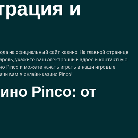
трация и
ода на официальный сайт казино. На главной странице
пароль, укажите ваш электронный адрес и контактную
о Pinco и можете начать играть в наши игровые
ачи вам в онлайн-казино Pinco!
ино Pinco: от