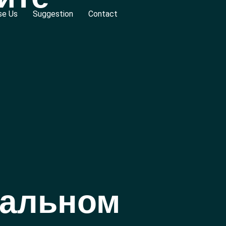
se Us
Suggestion
Contact
иальном