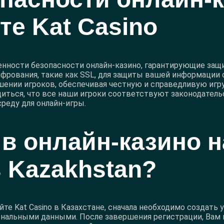
е Kat Casino
бенности безопасности онлайн-казино, гарантирующие за
рования, такие как SSL, для защиты вашей информации о
ении игроков, обеспечивая честную и справедливую игру
диться, что все наши игроки соответствуют законодательс
реду для онлайн-игры.
ь в онлайн-казино
в Kazakhstan?
те Kat Casino в Казахстане, сначала необходимо создать 
ональными данными. После завершения регистрации, Вам 