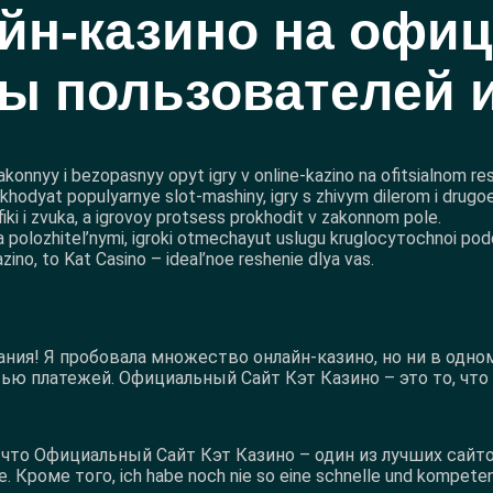
йн-казино на офи
вы пользователей 
akonnyy i bezopasnyy opyt igry v online-kazino na ofitsialnom re
 vkhodyat populyarnye slot-mashiny, igry s zhivym dilerom i drugoe
ki i zvuka, a igrovoy protsess prokhodit v zakonnom pole.
 polozhitel’nymi, igroki otmechayut uslugu krugloсутоchnoi pod
zino, to Kat Casino – ideal’noe reshenie dlya vas.
я! Я пробовала множество онлайн-казино, но ни в одном 
ю платежей. Официальный Сайт Кэт Казино – это то, что 
ть, что Официальный Сайт Кэт Казино – один из лучших сай
 Кроме того, ich habe noch nie so eine schnelle und kompe