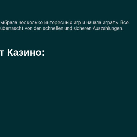
ыбрала несколько интересных игр и начала играть. Все
errascht von den schnellen und sicheren Auszahlungen.
т Казино: