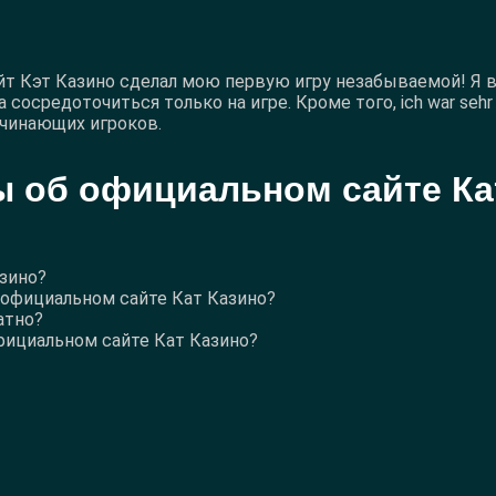
айт Кэт Казино сделал мою первую игру незабываемой! Я в
осредоточиться только на игре. Кроме того, ich war sehr üb
ачинающих игроков.
 об официальном сайте Ка
зино?
 официальном сайте Кат Казино?
атно?
фициальном сайте Кат Казино?