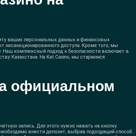
щиту ваших персональных данных и финансовых
т несанкционированного доступа. Кроме того, мы
. Наш комплексный подход к безопасности включает в
тву Казахстана. На Kat Casino, мы стараемся
 на официальном
учётную запись. Для этого нужно нажать на кнопку
необходимо внести депозит, выбрав подходящий способ