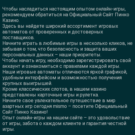
Чтобы насладиться настоящим опытом онлайн-игры,
рекомендуем обратиться на Официальный Сайт Пинко
Казино.
Здесь вы найдете широкий ассортимент игровых
автоматов от проверенных и достоверных
поставщиков.
Начните играть в любимые игры в несколько кликов, не
забывая о том, что безопасность и защита ваших
персональных данных – наши приоритеты.
Чтобы начать игру, необходимо зарегистрировать свой
аккаунт и ознакомиться с правилами каждой игры.
Наши игровые автоматы отличаются яркой графикой,
удобным интерфейсом и возможностью получения
крупных выигрышей.
Кроме классических слотов, в нашем казино
представлены карточные игры и рулетка.
Начните свое увлекательное путешествие в мир
азартных игр сегодня mismo – посетите Официальный
Сайт Пинко Казино!
Опыт онлайн-игры на нашем сайте – это удовольствие
от игры, забота о каждом клиенте и гарантия честной
игры.