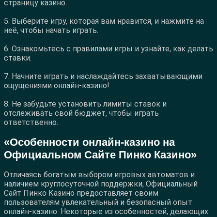
страницу казино.
5. Выберите игру, которая вам нравится, и нажмите на
неё, чтобы начать играть.
6. Ознакомьтесь с правилами игры и узнайте, как делать
ставки.
7. Начните играть и наслаждайтесь захватывающими
ощущениями онлайн-казино!
8. Не забудьте установить лимиты ставок и
отслеживать свой бюджет, чтобы играть
ответственно.
«Особенности онлайн-казино на
Официальном Сайте Пинко Казино»
Отличаясь богатым выбором игровых автоматов и
наличием круглосуточной поддержки, Официальный
Сайт Пинко Казино предоставляет своим
пользователям увлекательный и безопасный опыт
онлайн-казино. Некоторые из особенностей, делающих