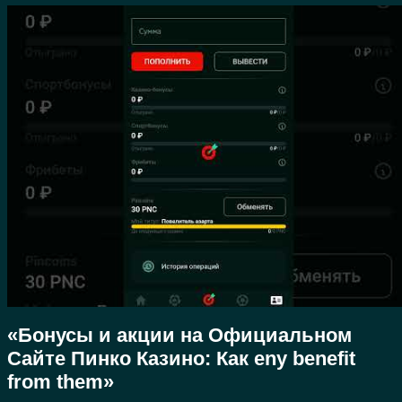
«Бонусы и акции на Официальном
Сайте Пинко Казино: Как eny benefit
from them»