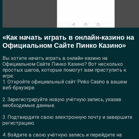
«Как начать играть в онлайн-казино на
Официальном Сайте Пинко Казино»
Вы хотите начать играть в онлайн-казино на
Официальном Сайте Пинко Казино? Вот несколько
простых шагов, которые помогут вам приступить к
игре:
1. Откройте официальный сайт Pinko Casino в вашем
веб-браузере.
2. Зарегистрируйте новую учётную запись, указав
необходимые данные.
3. Подтвердите свою электронную почту и завершите
регистрацию.
4. Войдите в свою учётную запись и перейдите на