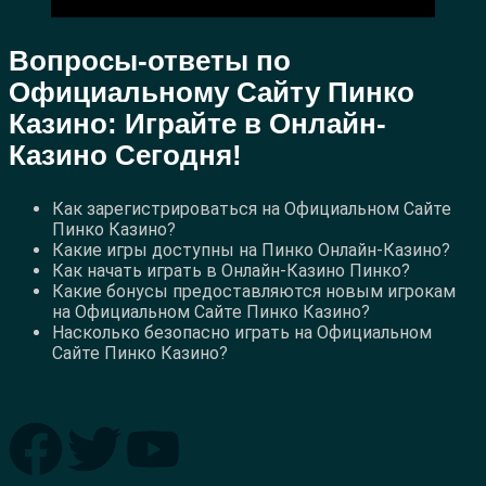
Вопросы-ответы по
Официальному Сайту Пинко
Казино: Играйте в Онлайн-
Казино Сегодня!
Как зарегистрироваться на Официальном Сайте
Пинко Казино?
Какие игры доступны на Пинко Онлайн-Казино?
Как начать играть в Онлайн-Казино Пинко?
Какие бонусы предоставляются новым игрокам
на Официальном Сайте Пинко Казино?
Насколько безопасно играть на Официальном
Сайте Пинко Казино?