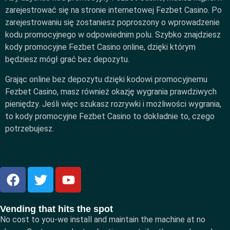
zarejestrować się na stronie internetowej Fezbet Casino. Po
zarejestrowaniu się zostaniesz poproszony o wprowadzenie
kodu promocyjnego w odpowiednim polu. Szybko znajdziesz
kody promocyjne Fezbet Casino online, dzięki którym
będziesz mógł grać bez depozytu.
Grając online bez depozytu dzięki kodowi promocyjnemu
Fezbet Casino, masz również okazję wygrania prawdziwych
pieniędzy. Jeśli więc szukasz rozrywki i możliwości wygrania,
to kody promocyjne Fezbet Casino to dokładnie to, czego
potrzebujesz.
Vending that hits the spot
No cost to you-we install and maintain the machine at no