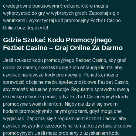
credegrowne bonusowymi środkami, które można
wykorzystać do gry w wybranych grach. Zapoznaj się z
warunkami i wykorzystaj kod promocyjny Fezbet Casino
Online bez depozytu!
Gdzie Szukać Kodu Promocyjnego
Fezbet Casino – Graj Online Za Darmo
Jeśli szukasz kodu promocyjnego Fezbet Casino, aby grać
online za darmo, skontaktuj się z ich obsługą klienta, aby
uzyskać najnowsze kody promocyjne. Ponadto, można
sprawdzić oficjalne media społecznościowe Fezbet Casino,
aby znaleźć aktualne promocje. Regularnie sprawdzaj swoją
skrzynkę odbiorczą email, gdyż Fezbet Casino wysyła kody
promocyjne swoim klientom. Nigdy nie dziel się swoimi
kodami promocyjnymi z innymi graczami, gdyż mogą one
wygasnąć. Zapoznaj się z regulaminem Fezbet Casino, aby
uzyskać wszystkie szczegóły na temat korzystania z kodów
promocyjnych. Jeśli masz problemy z uzyskaniem kodu