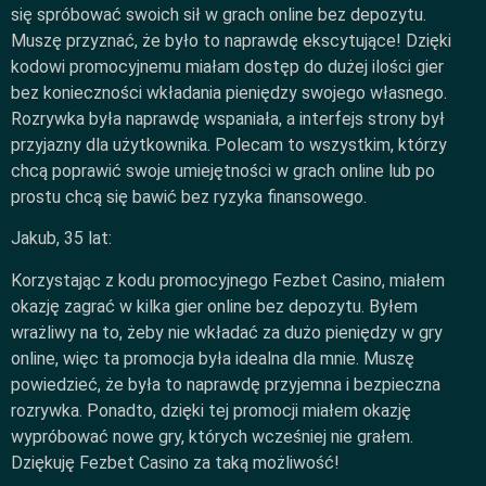
się spróbować swoich sił w grach online bez depozytu.
Muszę przyznać, że było to naprawdę ekscytujące! Dzięki
kodowi promocyjnemu miałam dostęp do dużej ilości gier
bez konieczności wkładania pieniędzy swojego własnego.
Rozrywka była naprawdę wspaniała, a interfejs strony był
przyjazny dla użytkownika. Polecam to wszystkim, którzy
chcą poprawić swoje umiejętności w grach online lub po
prostu chcą się bawić bez ryzyka finansowego.
Jakub, 35 lat:
Korzystając z kodu promocyjnego Fezbet Casino, miałem
okazję zagrać w kilka gier online bez depozytu. Byłem
wrażliwy na to, żeby nie wkładać za dużo pieniędzy w gry
online, więc ta promocja była idealna dla mnie. Muszę
powiedzieć, że była to naprawdę przyjemna i bezpieczna
rozrywka. Ponadto, dzięki tej promocji miałem okazję
wypróbować nowe gry, których wcześniej nie grałem.
Dziękuję Fezbet Casino za taką możliwość!