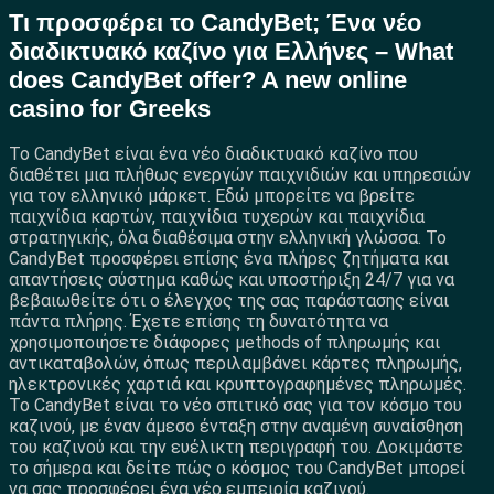
Τι προσφέρει το CandyBet; Ένα νέο
διαδικτυακό καζίνο για Ελλήνες – What
does CandyBet offer? A new online
casino for Greeks
Το CandyBet είναι ένα νέο διαδικτυακό καζίνο που
διαθέτει μια πλήθως ενεργών παιχνιδιών και υπηρεσιών
για τον ελληνικό μάρκετ. Εδώ μπορείτε να βρείτε
παιχνίδια καρτών, παιχνίδια τυχερών και παιχνίδια
στρατηγικής, όλα διαθέσιμα στην ελληνική γλώσσα. Το
CandyBet προσφέρει επίσης ένα πλήρες ζητήματα και
απαντήσεις σύστημα καθώς και υποστήριξη 24/7 για να
βεβαιωθείτε ότι ο έλεγχος της σας παράστασης είναι
πάντα πλήρης. Έχετε επίσης τη δυνατότητα να
χρησιμοποιήσετε διάφορες μethods of πληρωμής και
αντικαταβολών, όπως περιλαμβάνει κάρτες πληρωμής,
ηλεκτρονικές χαρτιά και κρυπτογραφημένες πληρωμές.
Το CandyBet είναι το νέο σπιτικό σας για τον κόσμο του
καζινού, με έναν άμεσο ένταξη στην αναμένη συναίσθηση
του καζινού και την ευέλικτη περιγραφή του. Δοκιμάστε
το σήμερα και δείτε πώς ο κόσμος του CandyBet μπορεί
να σας προσφέρει ένα νέο εμπειρία καζινού.