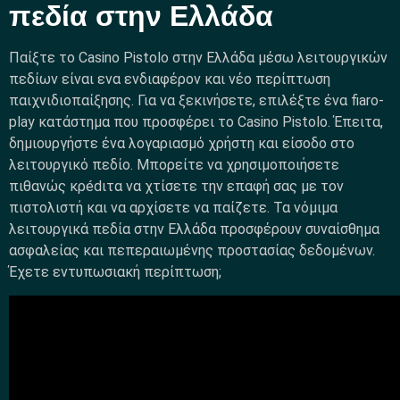
πεδία στην Ελλάδα
Παίξτε το Casino Pistolo στην Ελλάδα μέσω λειτουργικών
πεδίων είναι ενα ενδιαφέρον και νέο περίπτωση
παιχνιδιοπαίξησης. Για να ξεκινήσετε, επιλέξτε ένα fiaro-
play κατάστημα που προσφέρει το Casino Pistolo. Έπειτα,
δημιουργήστε ένα λογαριασμό χρήστη και είσοδο στο
λειτουργικό πεδίο. Μπορείτε να χρησιμοποιήσετε
πιθανώς κρédιτα να χτίσετε την επαφή σας με τον
πιστολιστή και να αρχίσετε να παίζετε. Τα νόμιμα
λειτουργικά πεδία στην Ελλάδα προσφέρουν συναίσθημα
ασφαλείας και πεπεραιωμένης προστασίας δεδομένων.
Έχετε εντυπωσιακή περίπτωση;