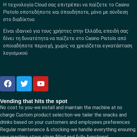
Η τεχνολογία Cloud σας επιτρέπει να παίζετε το Casino
Pistolo οποτεδήποτε και όπουδήποτε, μόνο με σύνδεση
στο διαδίκτυο.
Είναι ιδανικό για τους χρήστες στην Ελλάδα, επειδή σας
δίνει τη δυνατότητα να παίζετε στο Casino Pistolo από
οποιαδήποτε περιοχή, χωρίς να χρειάζεται εγκατάσταση
λογισμικού.
Vending that hits the spot
No cost to you-we install and maintain the machine at no
charge Custom product selection-we tailer the snacks and
drinks based on your customers and employees preferences
Regular maintenance & stocking-we handle everything ensuring
your machine stays clean,filled and fully functional