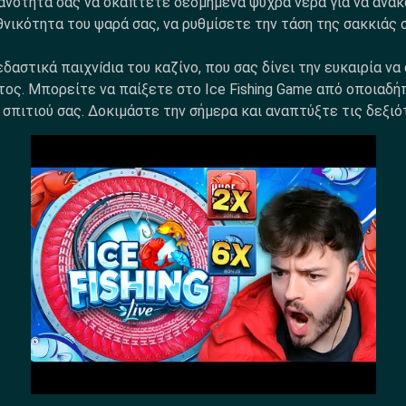
κανότητα σας να σκάπτετε δεδμημένα ψυχρά νερά για να ανα
θνικότητα του ψαρά σας, να ρυθμίσετε την τάση της σακκιάς 
εδαστικά παιχνídια του καζίνο, που σας δίνει την ευκαιρία ν
ς. Μπορείτε να παίξετε στο Ice Fishing Game από οποιαδή
σπιτιού σας. Δοκιμάστε την σήμερα και αναπτύξτε τις δεξιότ