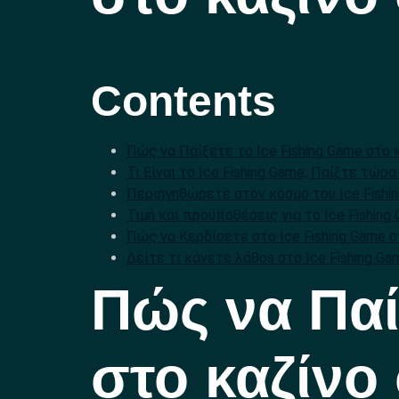
Contents
Πώς να Παίξετε το Ice Fishing Game στο 
Τι Είναι το Ice Fishing Game; Παίξτε τώρα
Περιηγηθώρετε στον κόσμο του Ice Fishin
Τιμή και προϋποθέσεις για το Ice Fishing 
Πώς να Κερδίσετε στο Ice Fishing Game στ
Δείτε τι κάνετε λάθos στο Ice Fishing G
Πώς να Παί
στο καζίνο