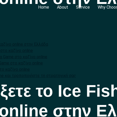
Home
About
Service
Why Choo
καζίνο online στην Ελλάδα
 στο καζίνο online
g Game στο καζίνο online
Game στο καζίνο online
ο καζίνο online
ame και τροποποιήστε τη στρατηγική σας
ξετε το Ice Fi
 online στην Ε