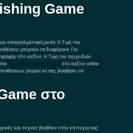
Fishing Game
 και επαγγελματιακή ροπή. Η Τιμή του
ϋποθέσεις μπορούν να διαφέρουν. Για
γραφής στο καζίνο. Η Τιμή του παιχνιδιού
Game
Ice Fishing Live Evolution
στο καζίνο online
οϋποθέσεων μπορεί να σας βοηθήσει να
 Game στο
ηγικές και τέχνες βοηθούν στην επιτυχία σας.