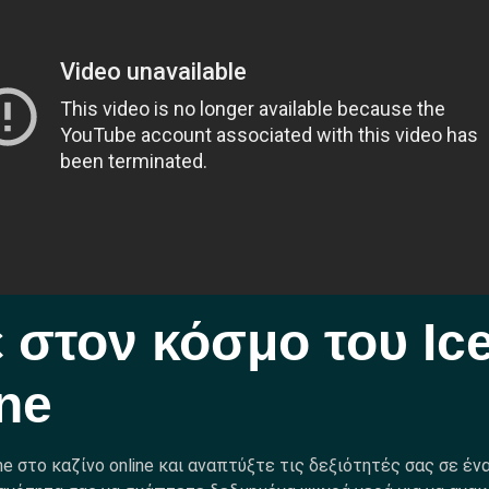
 στον κόσμο του Ic
ine
e στο καζίνο online και αναπτύξτε τις δεξιότητές σας σε έ