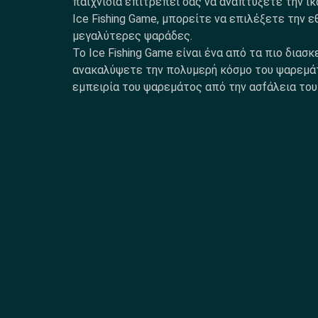
παιχνίδια επιτρέπει σας να αναπτύξετε την ι
Ice Fishing Game, μπορείτε να επιλέξετε την ε
μεγαλύτερες ψαράδες.
Το Ice Fishing Game είναι ένα από τα πιο διασκ
ανακαλύψετε την πολυμερή κόσμο του ψαρεμάτο
εμπειρία του ψαρεμάτος από την ασfάλεια του 