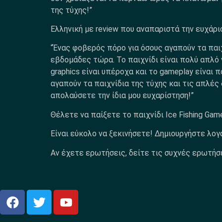
της τύχης!”
Ελληνική με review που αναπαριστά την ευχάρισ
“Ένας φοβερός πόρο για όσους αγαπούν τα παιχν
εβδομάδες τώρα. Το παιχνίδι είναι πολύ απλό 
graphics είναι υπέροχα και το gameplay είναι
αγαπούν τα παιχνίδια της τύχης και τις απλές 
απολαύσετε την ίδια μου ευχαρίστηση!”
Θέλετε να παίξετε το παιχνίδι Ice Fishing Game
Είναι εύκολο να ξεκινήσετε! Δημιουργήστε λογ
Αν έχετε ερωτήσεις, δείτε τις συχνές ερωτήσε