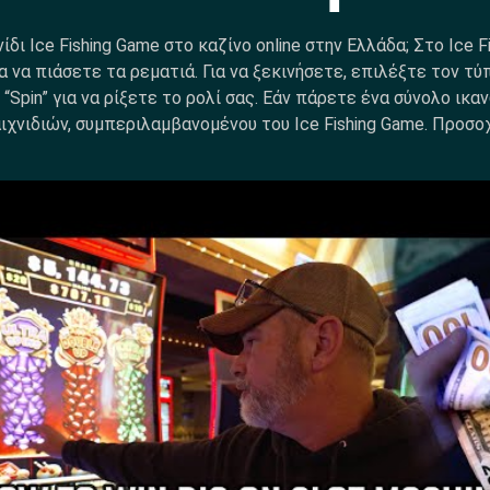
ι Ice Fishing Game στο καζίνο online στην Ελλάδα; Στο Ice Fi
 να πιάσετε τα ρεματιά. Για να ξεκινήσετε, επιλέξτε τον τύπ
“Spin” για να ρίξετε το ρολί σας. Εάν πάρετε ένα σύνολο ικαν
νιδιών, συμπεριλαμβανομένου του Ice Fishing Game. Προσοχή