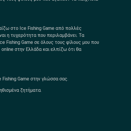
παίζω στο Ice Fishing Game από πολλές
ναι η τυχερότητα που περιλαμβάνει. Τα
ce Fishing Game σε όλους τους φίλους μου που
 online στην Ελλάδα και ελπίζω ότι θα
e Fishing Game στην γλώσσα σας.
νηθισμένα ζητήματα.