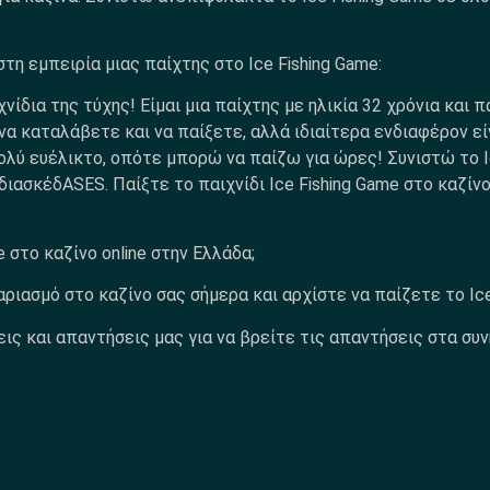
τη εμπειρία μιας παίχτης στο Ice Fishing Game:
ίδια της τύχης! Είμαι μια παίχτης με ηλικία 32 χρόνια και 
να καταλάβετε και να παίξετε, αλλά ιδιαίτερα ενδιαφέρον εί
 πολύ ευέλικτο, οπότε μπορώ να παίζω για ώρες! Συνιστώ το I
διασκέδASES. Παίξτε το παιχνίδι Ice Fishing Game στο καζίνο
 στο καζίνο online στην Ελλάδα;
αριασμό στο καζίνο σας σήμερα και αρχίστε να παίζετε το Ic
ις και απαντήσεις μας για να βρείτε τις απαντήσεις στα συ