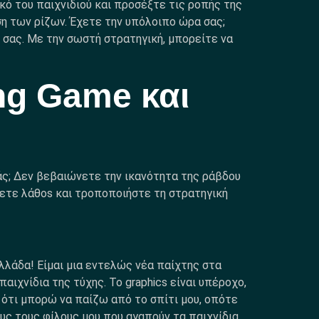
ικό του παιχνιδιού και προσέξτε τις ροπής της
ση των ρίζων. Έχετε την υπόλοιπο ώρα σας;
 σας. Με την σωστή στρατηγική, μπορείτε να
ing Game και
άς; Δεν βεβαιώνετε την ικανότητα της ράβδου
νετε λάθos και τροποποιήστε τη στρατηγική
Ελλάδα! Είμαι μια εντελώς νέα παίχτης στα
παιχνίδια της τύχης. Το graphics είναι υπέροχο,
ι ότι μπορώ να παίζω από το σπίτι μου, οπότε
υς τους φίλους μου που αγαπούν τα παιχνίδια