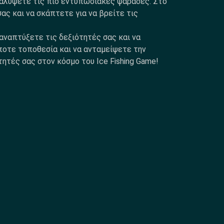
κάλυψετε τις πιο εντυπωσιακές ψαράδες. Στο
σας και να σκάπτετε για να βρείτε τις
α αναπτύξετε τις δεξιότητές σας και να
ποτε τοποθεσία και να ανταμείψετε την
ητές σας στον κόσμο του Ice Fishing Game!