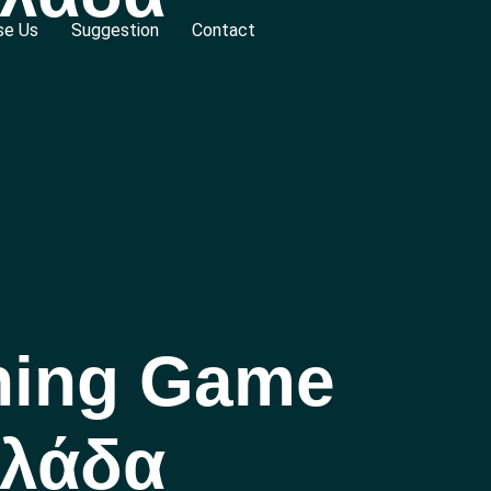
se Us
Suggestion
Contact
shing Game
λλάδα