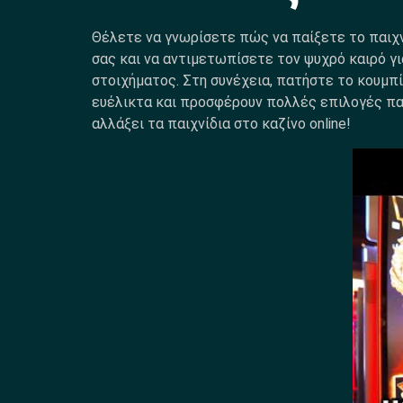
Θέλετε να γνωρίσετε πώς να παίξετε το παιχνίδ
σας και να αντιμετωπίσετε τον ψυχρό καιρό για
στοιχήματος. Στη συνέχεια, πατήστε το κουμπί 
ευέλικτα και προσφέρουν πολλές επιλογές παιχ
αλλάξει τα παιχνίδια στο καζίνο online!