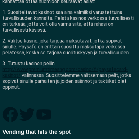
kannattaa ottaa huomioon seuraavat asiat:
1. Suositeltavat kasinot saa aina valmiiksi varustettuina
turvallisuuden kannalta. Pelata kasinoa verkossa turvallisesti
on tärkeää, jotta voit olla varma siitä, että rahasi on
turvallisesti käsissä.
2. Valitse kasino, joka tarjoaa maksutavat, jotka sopivat
sinulle. Paysafe on erittäin suosittu maksutapa verkossa
pelatessa, koska se tarjoaa suorituskyvyn ja turvallisuuden.
3. Tutustu kasinon peliin
http://www.premiumtimesng.com/casino/fi/paysafecard-
kasinot/
valinnassa. Suosittelemme valitsemaan pelit, jotka
sopivat sinulle parhaiten ja joiden säännöt ja taktiikat olet
oppinut.
Vending that hits the spot