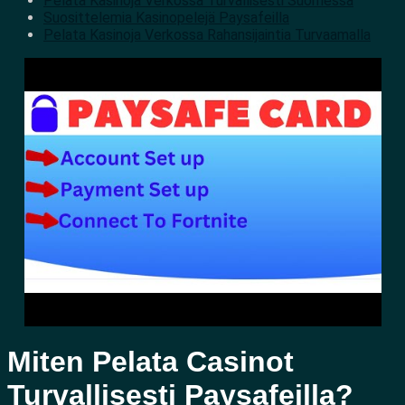
Pelata Kasinoja Verkossa Turvallisesti Suomessa
Suosittelemia Kasinopelejä Paysafeilla
Pelata Kasinoja Verkossa Rahansijaintia Turvaamalla
Miten Pelata Casinot
Turvallisesti Paysafeilla?