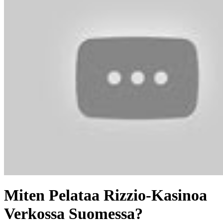
Miten Pelataa Rizzio-Kasinoa
Verkossa Suomessa?