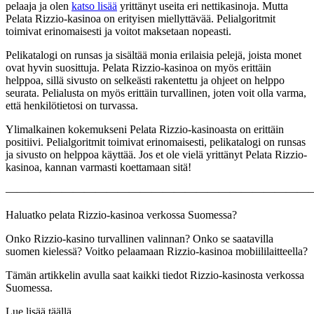
pelaaja ja olen
katso lisää
yrittänyt useita eri nettikasinoja. Mutta
Pelata Rizzio-kasinoa on erityisen miellyttävää. Pelialgoritmit
toimivat erinomaisesti ja voitot maksetaan nopeasti.
Pelikatalogi on runsas ja sisältää monia erilaisia pelejä, joista monet
ovat hyvin suosittuja. Pelata Rizzio-kasinoa on myös erittäin
helppoa, sillä sivusto on selkeästi rakentettu ja ohjeet on helppo
seurata. Pelialusta on myös erittäin turvallinen, joten voit olla varma,
että henkilötietosi on turvassa.
Ylimalkainen kokemukseni Pelata Rizzio-kasinoasta on erittäin
positiivi. Pelialgoritmit toimivat erinomaisesti, pelikatalogi on runsas
ja sivusto on helppoa käyttää. Jos et ole vielä yrittänyt Pelata Rizzio-
kasinoa, kannan varmasti koettamaan sitä!
———————————————————————————
Haluatko pelata Rizzio-kasinoa verkossa Suomessa?
Onko Rizzio-kasino turvallinen valinnan? Onko se saatavilla
suomen kielessä? Voitko pelaamaan Rizzio-kasinoa mobiililaitteella?
Tämän artikkelin avulla saat kaikki tiedot Rizzio-kasinosta verkossa
Suomessa.
Lue lisää täällä.