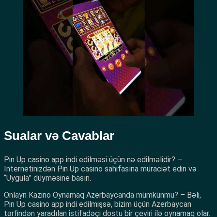
Sualar və Cavablar
Pin Up casino app indi edilməsi üçün nə edilməlidir? –
İnternetinizdən Pin Up casino sahifasına müraciət edin və
“Uygula” düyməsine basın.
Onlayn Kazino Oynamaq Azerbaycanda mümkünmu? – Bəli,
Pin Up casino app indi edilmişsə, bizim üçün Azerbaycan
tərfindən yaradılan istifadəçi dostu bir çeviri ilə oynamaq olar.