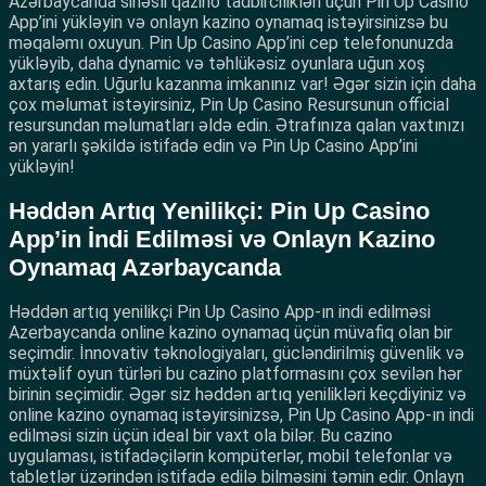
Azərbaycanda sinəsli qazino tadbircilikləri üçün Pin Up Casino
App’ini yükləyin və onlayn kazino oynamaq istəyirsinizsə bu
məqaləmı oxuyun. Pin Up Casino App’ini cep telefonunuzda
yükləyib, daha dynamic və təhlükəsiz oyunlara uğun xoş
axtarış edin. Uğurlu kazanma imkanınız var! Əgər sizin için daha
çox məlumat istəyirsiniz, Pin Up Casino Resursunun official
resursundan məlumatları əldə edin. Ətrafınıza qalan vaxtınızı
ən yararlı şəkildə istifadə edin və Pin Up Casino App’ini
yükləyin!
Həddən Artıq Yenilikçi: Pin Up Casino
App’in İndi Edilməsi və Onlayn Kazino
Oynamaq Azərbaycanda
Həddən artıq yenilikçi Pin Up Casino App-ın indi edilməsi
Azerbaycanda online kazino oynamaq üçün müvafiq olan bir
seçimdir. İnnovativ təknologiyaları, gücləndirilmiş güvenlik və
müxtəlif oyun türləri bu cazino platformasını çox sevilən hər
birinin seçimidir. Əgər siz həddən artıq yenilikləri keçdiyiniz və
online kazino oynamaq istəyirsinizsə, Pin Up Casino App-ın indi
edilməsi sizin üçün ideal bir vaxt ola bilər. Bu cazino
uygulaması, istifadəçilərin kompüterlər, mobil telefonlar və
tabletlər üzərindən istifadə edilə bilməsini təmin edir. Onlayn