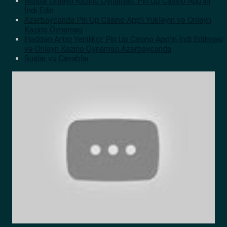
Müasir Onlayn Kazino Oynamaq: Pin Up Casino App’ini
İndi Edin
Azərbaycanda Pin Up Casino App’i Yükləyin və Onlayn
Kazino Oynamaq
Həddən Artıq Yenilikçi: Pin Up Casino App’in İndi Edilməsi
və Onlayn Kazino Oynamaq Azərbaycanda
Sualar və Cavablar