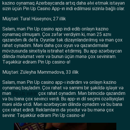
kazino oynamaq Azerbaycanda artıq daha əlvi etmək istəyən
sizin üçün Pin Up Casino App-ın indi edilməsi sizinlə bağlı olar.
Müştəri: Tural Hüseynov, 27 illik
Salam, mən Pin Up casino app indi edib onlayn kazino
oynamaq olmuşam. Çox zəfər verdiyim ki, mən 25 aznı
qazandım ilk defa. Oyunlar tək dizaynlandırılmış və mən çox
rahat oynadım. Məni daha çox oyun və qazandırmalar
mövzusunda sinxitiyla istirahat etdirmiş. Bu app azərbaycan
dilində məlumat verir və bunun üçün mənə çox seviniram.
Təşəkkür edirəm Pin Up casino-a!
Müştəri: Züleyha Məmmədova, 33 illik
Salam, mən Pin Up casino app-ı indirdim və onlayn kazino
oynamaq başladım. Çox rahat və samimi bir şəkildə işləyir və
mən
Pin Up yukle
çox rahat oynadım. Mən birincidə qazandım
və bu bana çox sevinci verdi. Bu app-ın dil seçimi özəlliyiqləri
məni əldə etdi. Mən azərbaycan dilində oynadım və bu bana
çox rahat edirdi. Reklamların də yoxdur və bu mənə çox
sevinir. Təşəkkür edirəm Pin Up casino-a!