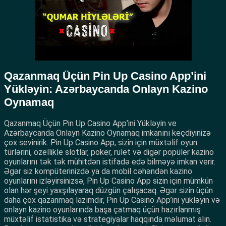
Qazanmaq Üçün Pin Up Casino App’ini
Yükləyin: Azərbaycanda Onlayn Kazino
Oynamaq
Qazanmaq Üçün Pin Up Casino App’ini Yükləyin ve
Azərbaycanda Onlayn Kazino Oynamaq imkanını keçdiyinizə
çox sevinirik. Pin Up Casino App, sizin için müxtəlif oyun
türlərini, özellikle slotlar, poker, rulet və digər popüler kazino
oyunlarını tək tək mühitdən istifadə edə bilməyə imkan verir.
Əgər siz kompüterinizdə ya da mobil cəhəndən kazino
oyunlarını izləyirsinizsə, Pin Up Casino App sizin için mümkün
olan hər şeyi yaxşılayaraq düzgün çalışacaq. Əgər sizin üçün
daha çox qazanmaq lazımdır, Pin Up Casino App’ini yükləyin və
onlayn kazino oyunlarında başa çatmaq üçün hazırlanmış
müxtəlif istatistika və strategiyalar haqqında məlumat alın.