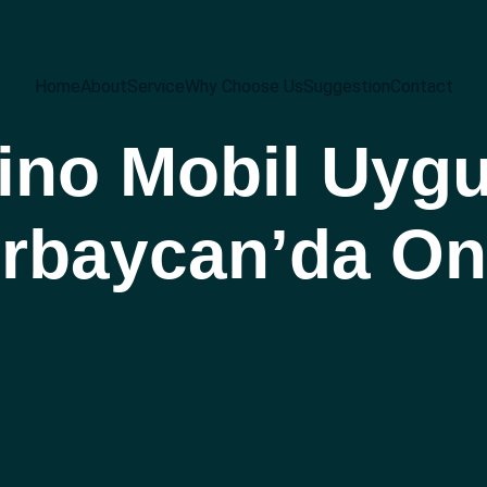
Home
About
Service
Why Choose Us
Suggestion
Contact
ino Mobil Uyg
zerbaycan’da On