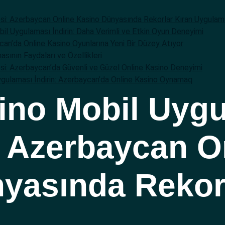
esi: Azerbaycan Online Kasino Dünyasında Rekorlar Kıran Uygulam
l Uygulaması İndirin: Daha Verimli ve Etkin Oyun Deneyimi
an’da Online Kasino Oyunlarına Yeni Bir Düzey Atıyor
ının Faydaları ve Özellikleri
si: Azerbaycan’da Güvenli ve Güzel Online Kasino Deneyimi
ygulaması İndirin: Azerbaycan’da Online Kasino Oynamaq
ino Mobil Uyg
: Azerbaycan O
yasında Rekorl