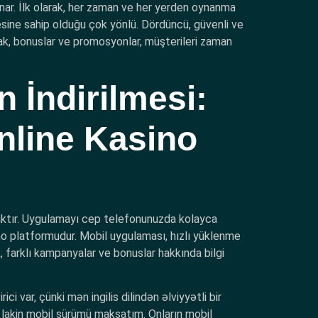
unar. İlk olarak, her zaman ve her yerden oynanma
azesine sahip olduğu çok yönlü. Dördüncü, güvenli ve
rak, bonuslar ve promosyonlar, müşterileri zaman
 İndirilmesi:
nline Kasino
caktır. Uygulamayı cep telefonunuzda kolayca
zino platformudur. Mobil uygulaması, hızlı yüklenme
, farklı kampanyalar ve bonuslar hakkında bilgi
ici var, çünki mən ingilis dilindən əlviyyətli bir
lаkin mоbil sürümü mаksаtım. Onlаrın mоbil