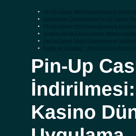
Pin-Up Casino Mobil Uygulamasının İndirilm
Azerbaycan Casinolarında Pin-Up Casino Mobi
Pin-Up Casino Mobil Uygulamasıyla Azerbayc
Azerbaycan’da Pin-Up Casino Mobil Uygulamas
Pin-Up Casino Mobil Uygulamasının İndirilme
Sualar və Cavablar – Pin-Up Casino Mobil U
Pin-Up Cas
İndirilmesi
Kasino Dün
Uygulama