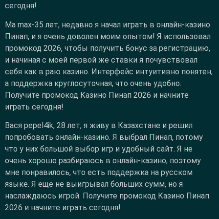
сегодня!
Ма max-35 лет, недавно я начал играть в онлайн-казино
Пинап, и я очень доволен моим опытом! Я использовал
промокод 2026, чтобы получить бонус за регистрацию,
и начиная с моей первой же ставки я почувствовал
себя как в раю казино. Интерфейс интуитивно понятен,
а поддержка круглосуточная, что очень удобно.
Получите промокод Казино Пинап 2026 и начните
играть сегодня!
Вася pepel4ik, 28 лет, я живу в Казахстане и решил
попробовать онлайн-казино. Я выбрал Пинап, потому
что у них большой выбор игр и удобный сайт. Я не
очень хорошо разбираюсь в онлайн-казино, поэтому
мне понравилось, что есть поддержка на русском
языке. Я еще не выигрывал больших сумм, но я
наслаждаюсь игрой. Получите промокод Казино Пинап
2026 и начните играть сегодня!