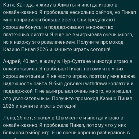
Катя, 32 года, я живу в Алматы и иногда играю в
онлайн-казино. Я пробовала несколько сайтов, но Пинап
мне понравился больше всего. Они предлагают
хорошие бонусы и поддерживают множество
платежных систем. Я еще не выигрывала очень много,
но я нахожу это развлечением. Получите промокод
Казино Пинап 2026 и начните играть сегодня!
Андрей, 40 лет, я живу в Нур-Султане и иногда играю в
онлайн-казино. Я пробовал Пинап, потому что у них
хорошие отзывы. Я не часто играю, поэтому мне важна
надежность сайта. Я был доволен withdrawal-оплатой и
поддержкой. Я не выигрывал очень много, но я нашел
это увлекательным. Получите промокод Казино Пинап
2026 и начните играть сегодня!
Лена, 25 лет, я живу в Шымкенте и иногда играю в
онлайн-казино. Я пробовала Пинап, потому что у них
большой выбор игр. Я не очень хорошо разбираюсь в