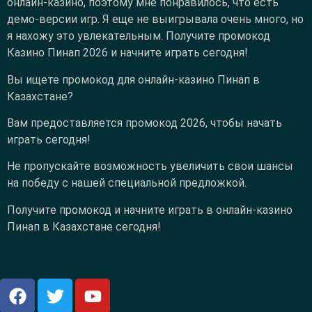
онлайн-казино, поэтому мне понравилось, что есть
демо-версии игр. Я еще не выигрывала очень много, но
я нахожу это увлекательным. Получите промокод
Казино Пинап 2026 и начните играть сегодня!
Вы ищете промокод для онлайн-казино Пинап в
Казахстане?
Вам предоставляется промокод 2026, чтобы начать
играть сегодня!
Не пропускайте возможность увеличить свои шансы
на победу с нашей специальной предложкой.
Получите промокод и начните играть в онлайн-казино
Пинап в Казахстане сегодня!