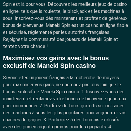
Spin est là pour vous. Découvrez les meilleurs jeux de casino
en ligne, tels que la roulette, le blackjack et les machines à
sous. Inscrivez-vous dès maintenant et profitez de généreux
bonus de bienvenue. Maneki Spin est un casino en ligne fiable
et sécurisé, réglementé par les autorités françaises.
Rejoignez la communauté des joueurs de Maneki Spin et
tentez votre chance !
Maximisez vos gains avec le bonus
exclusif de Maneki Spin casino
Si vous êtes un joueur français à la recherche de moyens
pour maximiser vos gains, ne cherchez pas plus loin que le
bonus exclusif de Maneki Spin casino. 1. Inscrivez-vous dès
maintenant et réclamez votre bonus de bienvenue généreux
pour commencer. 2. Profitez de tours gratuits sur certaines
des machines à sous les plus populaires pour augmenter vos
chances de gagner. 3. Participez à des tournois exclusifs
avec des prix en argent garantis pour les gagnants. 4.