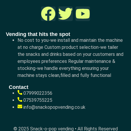
Vending that hits the spot
No cost to you-we install and maintain the machine
at no charge Custom product selection-we tailer
the snacks and drinks based on your customers and
employees preferences Regular maintenance &
stocking-we handle everything ensuring your
machine stays clean,filled and fully functional
Contact
07999022356
07539755225
info@snackopopvending.co.uk
© 2025 Snack-o-pop vending • All Rights Reserved