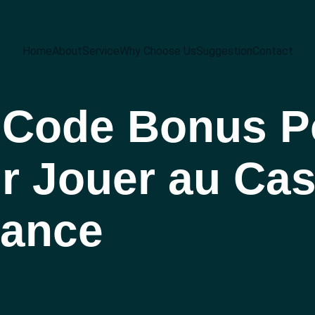
Home
About
Service
Why Choose Us
Suggestion
Contact
u Code Bonus P
r Jouer au Cas
rance