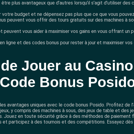
t être plus avantageux que d’autres lorsqu’il s’agit d’utiliser d
 sur votre budget et ne dépensez pas plus que ce que vous pouve
onus peuvent vous offrir des tours gratuits sur des machines à s
pôt peuvent vous aider à maximiser vos gains en vous offrant un
 en ligne et des codes bonus pour rester à jour et maximiser vos 
de Jouer au Casino
e Code Bonus Posid
 les avantages uniques avec le code bonus Posido. Profitez de 
jeux, y compris des machines à sous, des jeux de table et des j
ns. Jouez en toute sécurité grâce à des méthodes de paiement f
et participez à des tournois et des compétitions. Essayez dès