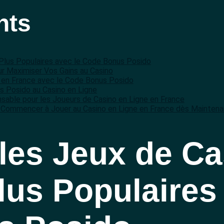
nts
 Plus Populaires avec le Code Bonus Posido
r Maximiser Vos Gains au Casino
 en France avec le Code Bonus Posido
s Posido au Casino en Ligne
sable pour les Joueurs de Casino en Ligne en France
Commencer à Jouer au Casino en Ligne en France dès Maintena
les Jeux de Ca
lus Populaires