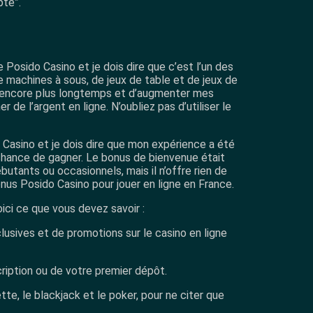
pte”.
 Posido Casino et je dois dire que c’est l’un des
de machines à sous, de jeux de table et de jeux de
uer encore plus longtemps et d’augmenter mes
 l’argent en ligne. N’oubliez pas d’utiliser le
o Casino et je dois dire que mon expérience a été
e chance de gagner. Le bonus de bienvenue était
butants ou occasionnels, mais il n’offre rien de
nus Posido Casino pour jouer en ligne en France.
ci ce que vous devez savoir :
lusives et de promotions sur le casino en ligne
cription ou de votre premier dépôt.
te, le blackjack et le poker, pour ne citer que