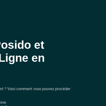
osido et
Ligne en
ant ? Voici comment vous pouvez procéder :
asse.