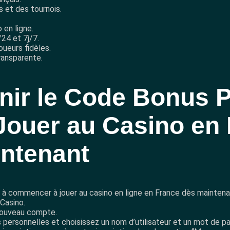
 et des tournois.
 en ligne.
/24 et 7j/7.
oueurs fidèles.
transparente.
ir le Code Bonus P
ouer au Casino en 
intenant
 à commencer à jouer au casino en ligne en France dès mainten
 Casino.
n nouveau compte.
 personnelles et choisissez un nom d’utilisateur et un mot de p