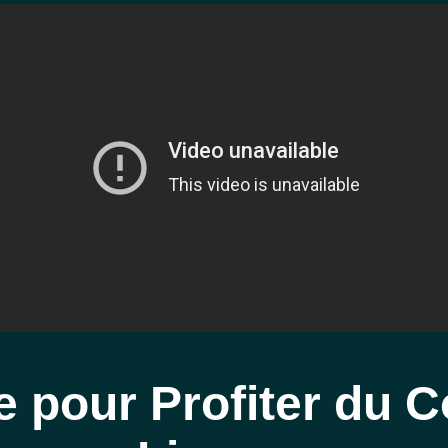
e pour Profiter du 