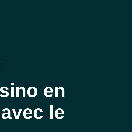
nt
sino en
 avec le