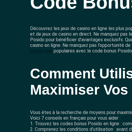
Code Bonu
Découvrez les jeux de casino en ligne les plus p
et de jeux de casino en direct. Ne manquez pas le
Posido pour bénéficier d’avantages exclusifs. Qu
casino en ligne. Ne manquez pas l’opportunité de 
bonus.com
populaires avec le code bonus Posido
Comment Utilis
Maximiser Vos
Vous êtes à la recherche de moyens pour maximiser
Voici 7 conseils en français pour vous aider :
1. Trouvez les codes bonus Posido en ligne : com
2. Comprenez les conditions d’utilisation : avan