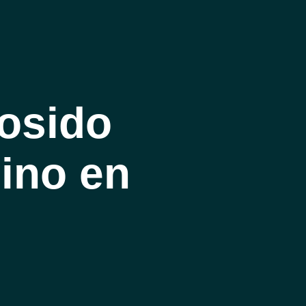
osido
ino en