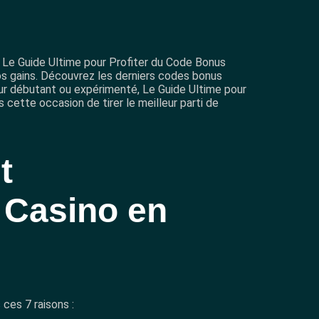
ue Le Guide Ultime pour Profiter du Code Bonus
s gains. Découvrez les derniers codes bonus
eur débutant ou expérimenté, Le Guide Ultime pour
 cette occasion de tirer le meilleur parti de
t
 Casino en
ces 7 raisons :