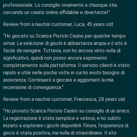
professionale. Lo consiglio vivamente a chiunque stia
cercando un casinò online affidabile e divertente!”
Review from a neutral customer, Luca, 45 years old:
“Ho giocato su Scarica Pistolo Casino per qualche tempo
ormai. La selezione di giochi è abbastanza ampia e il sito è
facile da navigare. Tuttavia, non ho ancora vinto nulla di
significativo, quindi non posso ancora esprimermi
completamente sulla piattaforma. Il servizio clienti è stato
rapido e utile nelle poche volte in cui ho avuto bisogno di
assistenza. Continuerò a giocare e aggiornerò la mia
recensione di conseguenza.”
Review from a neutral customer, Francesca, 28 years old:
“Ho provato Scarica Pistolo Casino su consiglio di un amico.
La registrazione è stata semplice e veloce, e ho subito
iniziato a esplorare i giochi disponibili. Finora, l’esperienza di
gioco è stata positiva, ma nulla di straordinario. Il sito