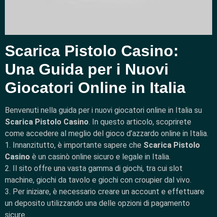
Scarica Pistolo Casino:
Una Guida per i Nuovi
Giocatori Online in Italia
Benvenuti nella guida per i nuovi giocatori online in Italia su
Scarica Pistolo Casino
. In questo articolo, scoprirete
come accedere al meglio del gioco d’azzardo online in Italia.
1. Innanzitutto, è importante sapere che
Scarica Pistolo
Casino
è un casinò online sicuro e legale in Italia.
2. Il sito offre una vasta gamma di giochi, tra cui slot
machine, giochi da tavolo e giochi con croupier dal vivo.
3. Per iniziare, è necessario creare un account e effettuare
un deposito utilizzando una delle opzioni di pagamento
sicure.