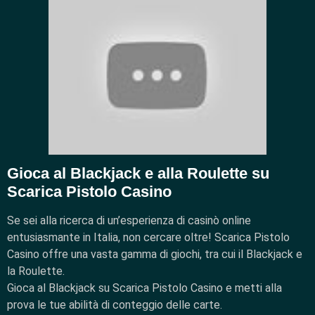
Gioca al Blackjack e alla Roulette su
Scarica Pistolo Casino
Se sei alla ricerca di un’esperienza di casinò online
entusiasmante in Italia, non cercare oltre! Scarica Pistolo
Casino offre una vasta gamma di giochi, tra cui il Blackjack e
la Roulette.
Gioca al Blackjack su Scarica Pistolo Casino e metti alla
prova le tue abilità di conteggio delle carte.