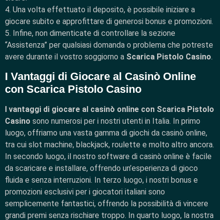
4. Una volta effettuato il deposito, è possibile iniziare a
giocare subito e approfittare di generosi bonus e promozioni.
5. Infine, non dimenticate di controllare la sezione
“Assistenza” per qualsiasi domanda o problema che potreste
avere durante il vostro soggiorno a
Scarica Pistolo Casino
.
I Vantaggi di Giocare al Casinò Online
con Scarica Pistolo Casino
I vantaggi di giocare al casinò online con Scarica Pistolo
Casino
sono numerosi per i nostri utenti in Italia. In primo
luogo, offriamo una vasta gamma di giochi da casinò online,
tra cui slot machine, blackjack, roulette e molto altro ancora.
In secondo luogo, il nostro software di casinò online è facile
da scaricare e installare, offrendo un’esperienza di gioco
fluida e senza interruzioni. In terzo luogo, i nostri bonus e
promozioni esclusivi per i giocatori italiani sono
semplicemente fantastici, offrendo la possibilità di vincere
grandi premi senza rischiare troppo. In quarto luogo, la nostra