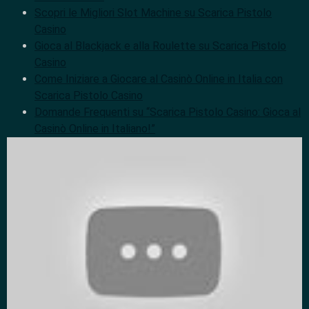
Scopri le Migliori Slot Machine su Scarica Pistolo
Casino
Gioca al Blackjack e alla Roulette su Scarica Pistolo
Casino
Come Iniziare a Giocare al Casinò Online in Italia con
Scarica Pistolo Casino
Domande Frequenti su “Scarica Pistolo Casino: Gioca al
Casinò Online in Italiano!”