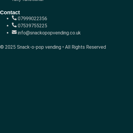
Contact
07999022356
07539755225
info@snackopopvending.co.uk
© 2025 Snack-o-pop vending • All Rights Reserved