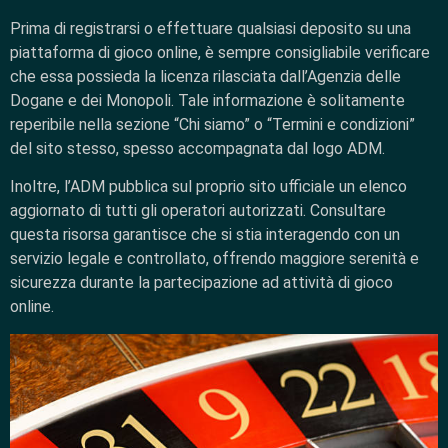
Prima di registrarsi o effettuare qualsiasi deposito su una
piattaforma di gioco online, è sempre consigliabile verificare
che essa possieda la licenza rilasciata dall’Agenzia delle
Dogane e dei Monopoli. Tale informazione è solitamente
reperibile nella sezione “Chi siamo” o “Termini e condizioni”
del sito stesso, spesso accompagnata dal logo ADM.
Inoltre, l’ADM pubblica sul proprio sito ufficiale un elenco
aggiornato di tutti gli operatori autorizzati. Consultare
questa risorsa garantisce che si stia interagendo con un
servizio legale e controllato, offrendo maggiore serenità e
sicurezza durante la partecipazione ad attività di gioco
online.