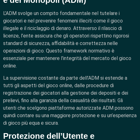
e dei Monopoli (ADM)
L’ADM svolge un compito fondamentale nel tutelare i
giocatori e nel prevenire fenomeni illeciti come il gioco
illegale e il riciclaggio di denaro. Attraverso il rilascio di
licenze, l’ente assicura che gli operatori rispettino rigorosi
standard di sicurezza, affidabilità e correttezza nelle
operazioni di gioco. Questo framework normativo è
essenziale per mantenere l’integrità del mercato del gioco
online.
La supervisione costante da parte dell’ADM si estende a
tutti gli aspetti del gioco online, dalle procedure di
registrazione dei giocatori alla gestione dei depositi e dei
prelievi, fino alla garanzia della casualità dei risultati. Gli
utenti che scelgono piattaforme autorizzate ADM possono
quindi contare su una maggiore protezione e su un’esperienza
di gioco più equa e sicura.
Protezione dell’Utente e