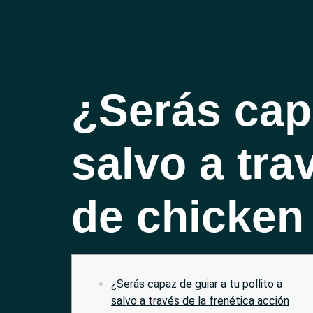
¿Serás capa
salvo a tra
de chicken 
¿Serás capaz de guiar a tu pollito a
salvo a través de la frenética acción