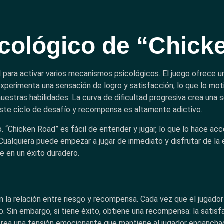
sicológico de “Chic
d para activar varios mecanismos psicológicos. El juego ofrece 
r experimenta una sensación de logro y satisfacción, lo que lo mot
estras habilidades. La curva de dificultad progresiva crea una 
Este ciclo de desafío y recompensa es altamente adictivo.
. “Chicken Road” es fácil de entender y jugar, lo que lo hace acc
Cualquiera puede empezar a jugar de inmediato y disfrutar de la
e en un éxito duradero.
 la relación entre riesgo y recompensa. Cada vez que el jugador 
ulo. Sin embargo, si tiene éxito, obtiene una recompensa: la sati
crea una tensión emocionante que mantiene al jugador enganchado