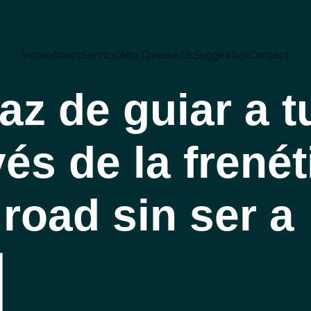
Home
About
Service
Why Choose Us
Suggestion
Contact
z de guiar a tu
vés de la frené
road sin ser a