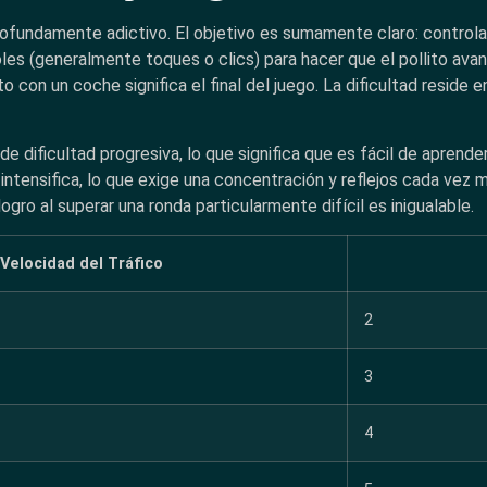
ofundamente adictivo. El objetivo es sumamente claro: controlar 
oles (generalmente toques o clics) para hacer que el pollito ava
o con un coche significa el final del juego. La dificultad reside 
e dificultad progresiva, lo que significa que es fácil de aprender
intensifica, lo que exige una concentración y reflejos cada vez 
ogro al superar una ronda particularmente difícil es inigualable.
Velocidad del Tráfico
2
3
4