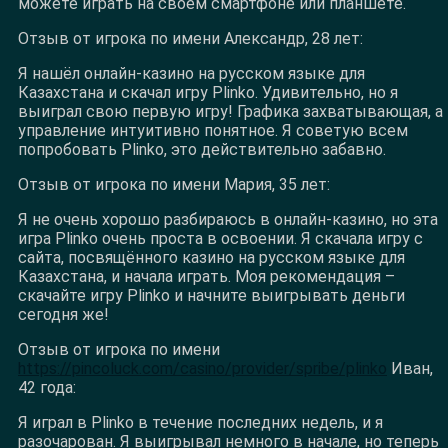
можете играть на своем смартфоне или планшете.
Отзыв от игрока по имени Александр, 28 лет:
Я нашёл онлайн-казино на русском языке для
Казахстана и скачал игру Plinko. Удивительно, но я
выиграл свою первую игру! Графика захватывающая, а
управление интуитивно понятное. Я советую всем
попробовать Plinko, это действительно забавно.
Отзыв от игрока по имени Мария, 35 лет:
Я не очень хорошо разбираюсь в онлайн-казино, но эта
игра Plinko очень проста в освоении. Я скачала игру с
сайта, посвящённого казино на русском языке для
Казахстана, и начала играть. Моя рекомендация –
скачайте игру Plinko и начните выигрывать деньги
сегодня же!
Отзыв от игрока по имени
https://pincoluck.com/casino/provider/spribe/plinko
Иван,
42 года:
Я играл в Plinko в течение последних недель, и я
разочарован. Я выигрывал немного в начале, но теперь