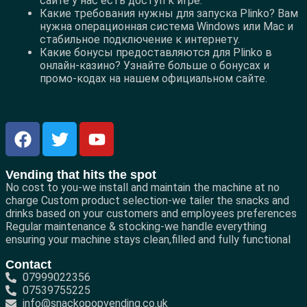
сайте у нас есть доступ к игре.
Какие требования нужны для запуска Plinko? Вам
нужна операционная система Windows или Mac и
стабильное подключение к интернету.
Какие бонусы предоставляются для Plinko в
онлайн-казино? Узнайте больше о бонусах и
промо-кодах на нашем официальном сайте.
Vending that hits the spot
No cost to you-we install and maintain the machine at no
charge Custom product selection-we tailer the snacks and
drinks based on your customers and employees preferences
Regular maintenance & stocking-we handle everything
ensuring your machine stays clean,filled and fully functional
Contact
07999022356
07539755225
info@snackopopvending.co.uk