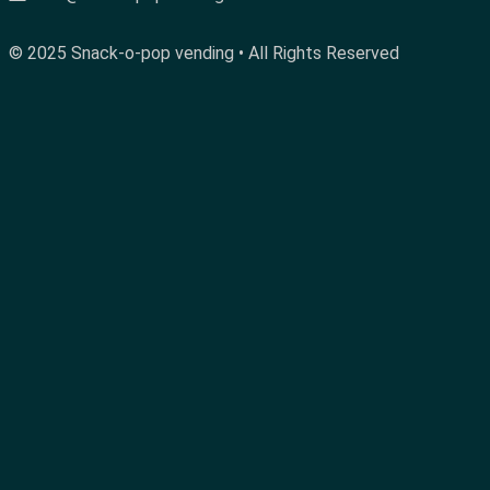
© 2025 Snack-o-pop vending • All Rights Reserved