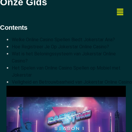
Onze Gids
Contents
Welke Online Casino Spellen Biedt Jokerstar Ana?
Hoe Registreer Je Op Jokerstar Online Casino?
Wat is het Beloningssysteem van Jokerstar Online
Casino?
Het Spelen van Online Casino Spellen op Mobiel met
Jokerstar
Veiligheid en Betrouwbaarheid van Jokerstar Online Casino