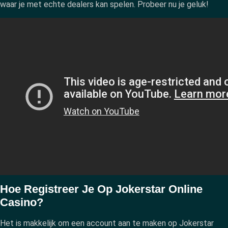
waar je met echte dealers kan spelen. Probeer nu je geluk!
Hoe Registreer Je Op Jokerstar Online
Casino?
Het is makkelijk om een account aan te maken op Jokerstar