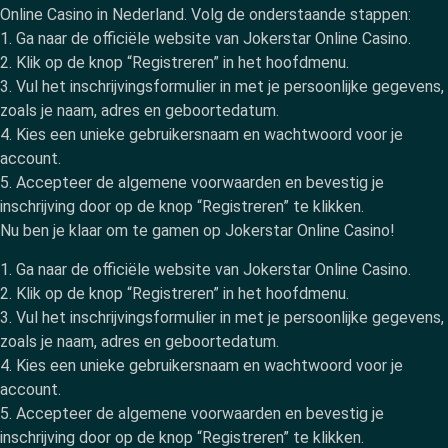
Online Casino in Nederland. Volg de onderstaande stappen:
1. Ga naar de officiële website van Jokerstar Online Casino.
2. Klik op de knop “Registreren” in het hoofdmenu.
3. Vul het inschrijvingsformulier in met je persoonlijke gegevens,
zoals je naam, adres en geboortedatum.
4. Kies een unieke gebruikersnaam en wachtwoord voor je
account.
5. Accepteer de algemene voorwaarden en bevestig je
inschrijving door op de knop “Registreren” te klikken.
Nu ben je klaar om te gamen op Jokerstar Online Casino!
1. Ga naar de officiële website van Jokerstar Online Casino.
2. Klik op de knop “Registreren” in het hoofdmenu.
3. Vul het inschrijvingsformulier in met je persoonlijke gegevens,
zoals je naam, adres en geboortedatum.
4. Kies een unieke gebruikersnaam en wachtwoord voor je
account.
5. Accepteer de algemene voorwaarden en bevestig je
inschrijving door op de knop “Registreren” te klikken.