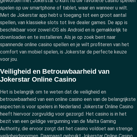
geworden met Jokerstar. U kunt nu uw favoriete casino spellen
spelen op uw smartphone of tablet, waar en wanneer u wilt.
Met de Jokerstar app hebt u toegang tot een groot aantal
spellen, van klassieke slots tot live dealer games. De app is
beschikbaar voor zowel iOS als Android en is gemakkelijk te
downloaden en te installeren. Als je op zoek bent naar
spannende online casino spellen en je wilt profiteren van het
comfort van mobiel spelen, is Jokerstar de perfecte keuze
voor jou.
Veiligheid en Betrouwbaarheid van
Jokerstar Online Casino
Het is belangrijk om te weten dat de veiligheid en
betrouwbaarheid van een online casino een van de belangrijkste
aspecten is voor spelers in Nederland. Jokerstar Online Casino
heeft hiervoor zorgvuldig voor gezorgd. Het casino is in het
bezit van een geldige vergunning van de Malta Gaming
Authority, die ervoor zorgt dat het casino voldoet aan strenge
veiligheidsnormen. Daarnaast gebruikt Jokerstar Online Casino