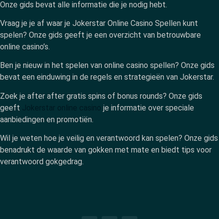
Onze gids bevat alle informatie die je nodig hebt.
Vraag je je af waar je Jokerstar Online Casino Spellen kunt
spelen? Onze gids geeft je een overzicht van betrouwbare
online casino’s.
Ben je nieuw in het spelen van online casino spellen? Onze gids
bevat een einduwing in de regels en strategieën van Jokerstar.
Zoek je after after gratis spins of bonus rounds? Onze gids
geeft
Jokerstar online casino
je informatie over speciale
aanbiedingen en promotiën.
Wil je weten hoe je veilig en verantwoord kan spelen? Onze gids
benadrukt de waarde van gokken met mate en biedt tips voor
verantwoord gokgedrag.