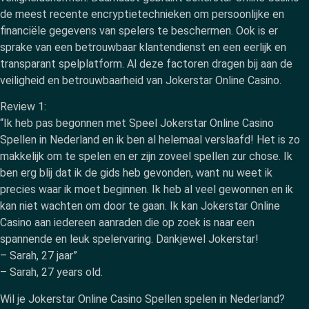
de meest recente encryptietechnieken om persoonlijke en
financiële gegevens van spelers te beschermen. Ook is er
sprake van een betrouwbaar klantendienst en een eerlijk en
transparant spelplatform. Al deze factoren dragen bij aan de
veiligheid en betrouwbaarheid van Jokerstar Online Casino.
Review 1:
“Ik heb pas begonnen met Speel Jokerstar Online Casino
Spellen in Nederland en ik ben al helemaal verslaafd! Het is zo
makkelijk om te spelen en er zijn zoveel spellen zur chose. Ik
ben erg blij dat ik de gids heb gevonden, want nu weet ik
precies waar ik moet beginnen. Ik heb al veel gewonnen en ik
kan niet wachten om door te gaan. Ik kan Jokerstar Online
Casino aan iedereen aanraden die op zoek is naar een
spannende en leuk spelervaring. Dankjewel Jokerstar!
– Sarah, 27 jaar”
– Sarah, 27 years old.
Wil je Jokerstar Online Casino Spellen spelen in Nederland?