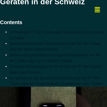
Geräten in der Schweiz
Contents
Vorteile der RT Bet Casino App für Android-Nutzer in der
Schweiz
Spielautomaten und Tischspiele mit der RT Bet Casino
App auf Ihrem Android-Gerät
Sichere und geschützte Echtgeld-Einsätze mit der RT
Bet Casino App für Schweizer Spieler
Exklusive Bonusangebote für Nutzer der RT Bet Casino
App in der Schweiz
So einfach ist die Installation und Nutzung der RT Bet
Casino App auf Ihrem Android-Smartphone oder -Tablet