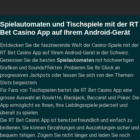
Spielautomaten und Tischspiele mit der RT
Bet Casino App auf Ihrem Android-Gerät
Entdecken Sie die faszinierende Welt der Casino-Spiele mit der
RT Bet Casino App auf Ihrem Android-Gerät in der Schweiz.
Geniessen Sie die besten
Spielautomaten
mit hochwertigen
Grafiken und Soundeffekten. Probieren Sie Ihr Glück an
progressiven Jackpots oder lassen Sie sich von den Themen-
Slots begeistern.
Für Fans von Tischspielen bietet die RT Bet Casino App eine
grosse Auswahl an Roulette, Blackjack, Baccarat und Poker. Die
App ermöglicht es Ihnen, Ihre Lieblingsspiele jederzeit und
überall zu spielen.
Die RT Bet Casino App ist benutzerfreundlich und einfach zu
bedienen. Sie können Einzahlungen und Auszahlungen sicher und
bequem tätigen. Zögern Sie nicht länger und laden Sie noch