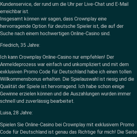
Kundenservice, der rund um die Uhr per Live-Chat und E-Mail
erreichbar ist.
Insgesamt können wir sagen, dass Crownplay eine
hervorragende Option für deutsche Spieler ist, die auf der
Suche nach einem hochwertigen Online-Casino sind.
Friedrich, 35 Jahre:
Ich kann Crownplay Online-Casino nur empfehlen! Der
Anmeldeprozess war einfach und unkompliziert und mit dem
exklusiven Promo Code für Deutschland habe ich einen tollen
Willkommensbonus erhalten. Die Spielauswahl ist riesig und die
Qualität der Spiele ist hervorragend. Ich habe schon einige
Gewinne erzielen können und die Auszahlungen wurden immer
schnell und zuverlässig bearbeitet.
Luisa, 28 Jahre:
Spielen Sie Online-Casino bei Crownplay mit exklusivem Promo
Code für Deutschland ist genau das Richtige für mich! Die Seite