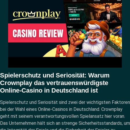
Spielerschutz und Seriosität: Warum
Crownplay das vertrauenswürdigste
Online-Casino in Deutschland ist
Spielerschutz und Seriosität sind zwei der wichtigsten Faktoren
bei der Wahl eines Online-Casinos in Deutschland. Crownplay
geht mit seinem verantwortungsvollen Spielansatz hier voran.
Das Unternehmen hält sich an strenge Sicherheitsstandards, um