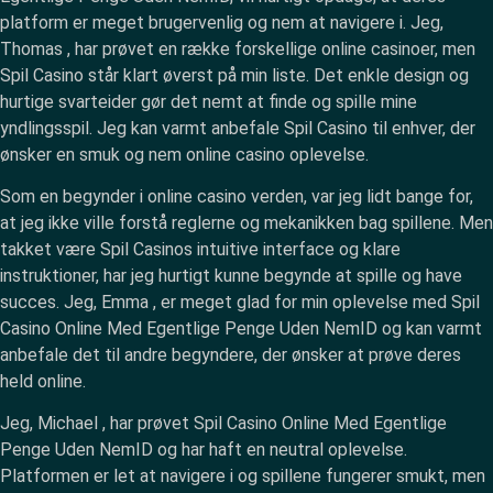
platform er meget brugervenlig og nem at navigere i. Jeg,
Thomas , har prøvet en række forskellige online casinoer, men
Spil Casino står klart øverst på min liste. Det enkle design og
hurtige svarteider gør det nemt at finde og spille mine
yndlingsspil. Jeg kan varmt anbefale Spil Casino til enhver, der
ønsker en smuk og nem online casino oplevelse.
Som en begynder i online casino verden, var jeg lidt bange for,
at jeg ikke ville forstå reglerne og mekanikken bag spillene. Men
takket være Spil Casinos intuitive interface og klare
instruktioner, har jeg hurtigt kunne begynde at spille og have
succes. Jeg, Emma , er meget glad for min oplevelse med Spil
Casino Online Med Egentlige Penge Uden NemID og kan varmt
anbefale det til andre begyndere, der ønsker at prøve deres
held online.
Jeg, Michael , har prøvet Spil Casino Online Med Egentlige
Penge Uden NemID og har haft en neutral oplevelse.
Platformen er let at navigere i og spillene fungerer smukt, men