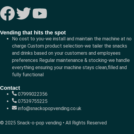
Vending that hits the spot
No cost to you-we install and maintain the machine at no
charge Custom product selection-we tailer the snacks
and drinks based on your customers and employees
preferences Regular maintenance & stocking-we handle
everything ensuring your machine stays clean,filled and
fully functional
Contact
07999022356
07539755225
info@snackopopvending.co.uk
© 2025 Snack-o-pop vending • All Rights Reserved