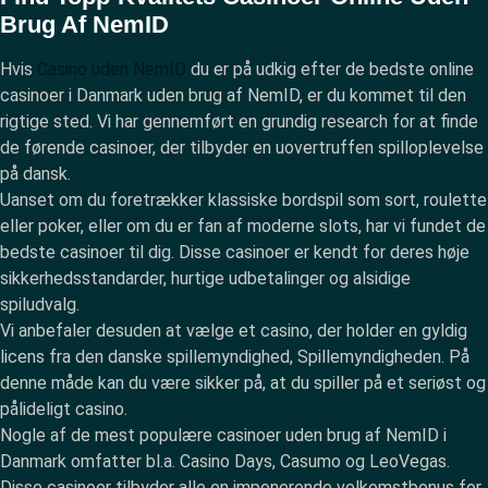
Brug Af NemID
Hvis
Casino uden NemID
du er på udkig efter de bedste online
casinoer i Danmark uden brug af NemID, er du kommet til den
rigtige sted. Vi har gennemført en grundig research for at finde
de førende casinoer, der tilbyder en uovertruffen spilloplevelse
på dansk.
Uanset om du foretrækker klassiske bordspil som sort, roulette
eller poker, eller om du er fan af moderne slots, har vi fundet de
bedste casinoer til dig. Disse casinoer er kendt for deres høje
sikkerhedsstandarder, hurtige udbetalinger og alsidige
spiludvalg.
Vi anbefaler desuden at vælge et casino, der holder en gyldig
licens fra den danske spillemyndighed, Spillemyndigheden. På
denne måde kan du være sikker på, at du spiller på et seriøst og
pålideligt casino.
Nogle af de mest populære casinoer uden brug af NemID i
Danmark omfatter bl.a. Casino Days, Casumo og LeoVegas.
Disse casinoer tilbyder alle en imponerende velkomstbonus for