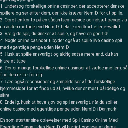
1. Undersøg forskellige online casinoer, der accepterer danske
spillere og ser efter dem, der ikke kræver NemID for at spille.
2. Opret en konto på en sådan hjemmeside og indsæt penge via
en anden metode end NemID, f.eks. kreditkort eller e-wallet.
3. Vælg de spil, du ønsker at spille, og have en god tid!
4. Nogle online casinoer tilbyder også at spille live casino spil
med egentlige penge uden NemID.
5. Husk at spille ansvarligt og aldrig satse mere end, du kan
klare at tabe.
6. Der er mange forskellige online casinoer at vælge imellem, så
find den rette for dig.
7. Læs også recensioner og anmeldelser af de forskellige
hjemmesider for at finde ud af, hvilke der er mest pålidelige og
sikre.
8. Endelig, husk at have sjov og spil ansvarligt, når du spiller
online casino med egentlige penge uden NemID i Danmark!
En som starter sine oplevelser med Spil Casino Online Med
Egentlige Penge Uden NemID, vil hurtigt opdage, at deres