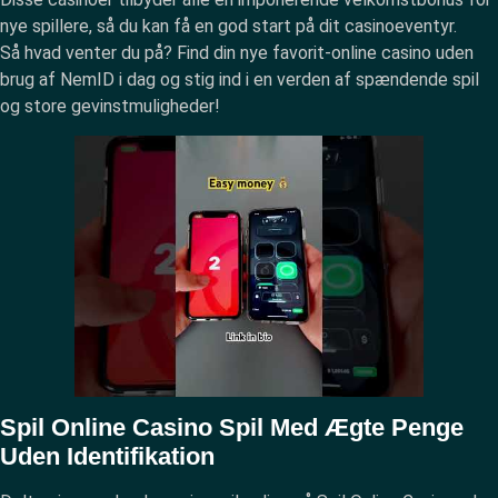
nye spillere, så du kan få en god start på dit casinoeventyr.
Så hvad venter du på? Find din nye favorit-online casino uden
brug af NemID i dag og stig ind i en verden af spændende spil
og store gevinstmuligheder!
Spil Online Casino Spil Med Ægte Penge
Uden Identifikation