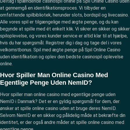
Deltag i spændende casinospil online på Spil Online Casino uden
at gennemgå en identifikationsproces. Vi tilbyder en
omfattende spilbibliotek, herunder slots, bordspil og livecasino.
Alle vores spil er tilgængelige med ægte penge, og du kan
begynde at spille med ét enkelt klik. Vi sikrer en sikker og sikker
spiloplevelse, og vores kunder service er altid klar til at hjælpe,
hvis du har spørgsmål. Registrer dig i dag og tage del i vores
velkomstbonus. Spil med ægte penge på Spil Online Casino
uden identifikation og oplev den bedste casinospil oplevelse
online.
Hvor Spiller Man Online Casino Med
Egentlige Penge Uden NemID?
Hvor spiller man online casino med egentlige penge uden
NemID i Danmark? Det er en gyldig spørgsmål for dem, der
ønsker at spille online casino uden at bruge deres NemID.
Selvom NemID er en sikker og pålidelig måde at bekræfte din
identitet, er der også andre måder at spille online casino med
egentlige penge.